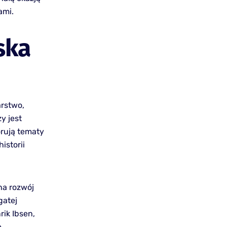
ami.
ska
arstwo,
y jest
orują tematy
istorii
na rozwój
gatej
rik Ibsen,
.