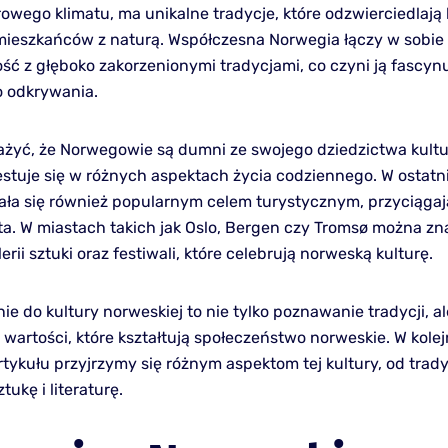
rowego klimatu, ma unikalne tradycje, które odzwierciedlają b
 mieszkańców z naturą. Współczesna Norwegia łączy w sobie
ć z głęboko zakorzenionymi tradycjami, co czyni ją fascy
 odkrywania.
żyć, że Norwegowie są dumni ze swojego dziedzictwa kult
estuje się w różnych aspektach życia codziennego. W ostatn
ała się również popularnym celem turystycznym, przyciągaj
ta. W miastach takich jak Oslo, Bergen czy Tromsø można zn
rii sztuki oraz festiwali, które celebrują norweską kulturę.
 do kultury norweskiej to nie tylko poznawanie tradycji, al
 wartości, które kształtują społeczeństwo norweskie. W kole
rtykułu przyjrzymy się różnym aspektom tej kultury, od trad
tukę i literaturę.