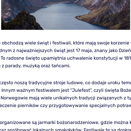
bchodzą wiele świąt i festiwali, które mają swoje korzenie w
ednym z najważniejszych świąt jest 17 maja, znany jako Dzień
 To radosne święto upamiętnia uchwalenie konstytucji w 1814
z parady, muzyką oraz tańcami.
często noszą tradycyjne stroje ludowe, co dodaje uroku tem
 Innym ważnym festiwalem jest “Julefest”, czyli święta Boż
 Norwegowie mają wiele unikalnych tradycji związanych z t
pieczenie pierników czy przygotowywanie specjalnych potra
organizowane są jarmarki bożonarodzeniowe, gdzie można 
oraz spróbować lokalnych smakołyków. Festiwale te są dosko