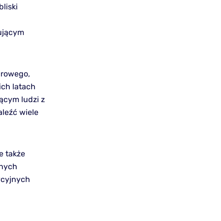
liski
nującym
urowego,
ich latach
ącym ludzi z
aleźć wiele
e także
jnych
ycyjnych