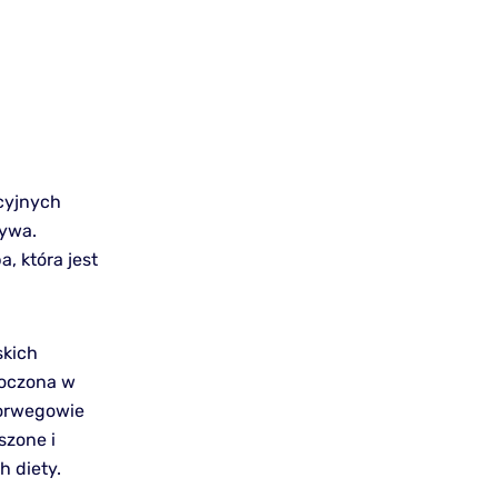
ycyjnych
zywa.
, która jest
skich
moczona w
Norwegowie
szone i
h diety.