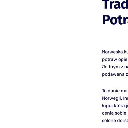
Tra
Pot
Norweska ku
potraw opier
Jednym z naj
podawana z 
To danie ma 
Norwegii. I
ługu, która
cenią sobie 
solone dorsz