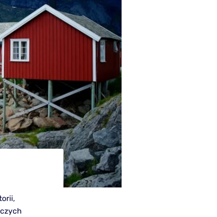
orii,
iczych