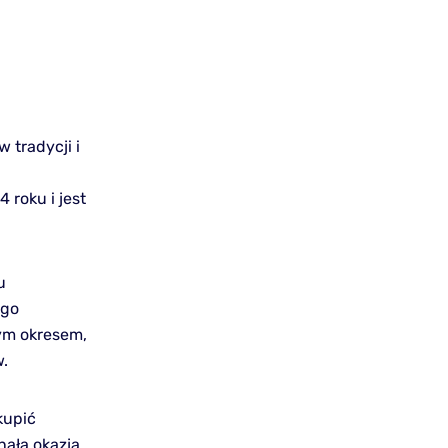
 tradycji i
 roku i jest
u
ego
ym okresem,
w.
kupić
nałą okazją