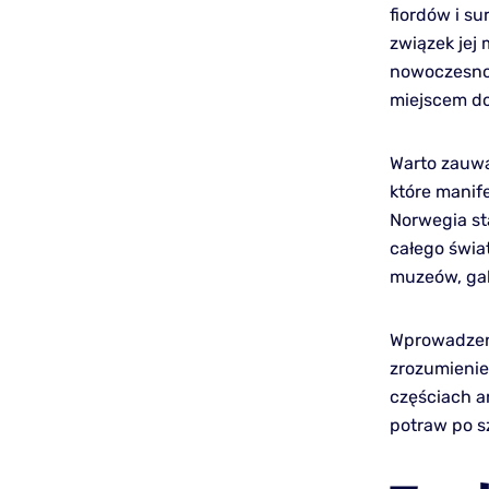
fiordów i su
związek jej
nowoczesnoś
miejscem do
Warto zauwa
które manif
Norwegia st
całego świa
muzeów, gale
Wprowadzenie
zrozumienie
częściach a
potraw po sz