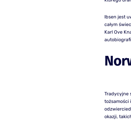
Ibsen jest 
całym świeci
Karl Ove Kn
autobiograf
Nor
Tradycyjne 
tożsamości i
odzwiercied
okazji, taki