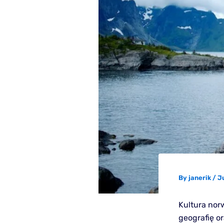
By
janerik
/
J
Kultura norw
geografię o