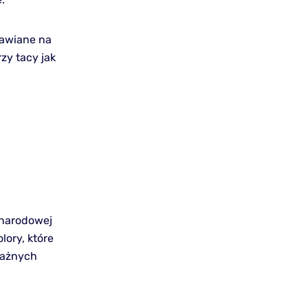
tawiane na
zy tacy jak
 narodowej
lory, które
 ważnych