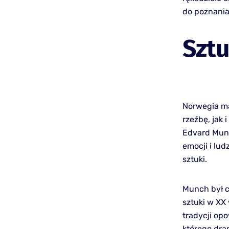
do poznania
Sztu
Norwegia ma
rzeźbę, jak 
Edvard Munc
emocji i lu
sztuki.
Munch był c
sztuki w XX
tradycji opo
którego dra