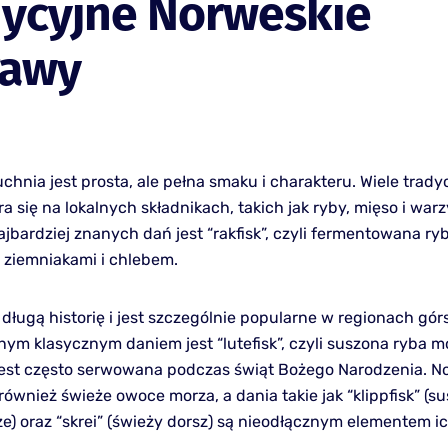
dycyjne Norweskie
rawy
chnia jest prosta, ale pełna smaku i charakteru. Wiele trad
a się na lokalnych składnikach, takich jak ryby, mięso i war
bardziej znanych dań jest “rakfisk”, czyli fermentowana ryba
ziemniakami i chlebem.
długą historię i jest szczególnie popularne w regionach gór
nnym klasycznym daniem jest “lutefisk”, czyli suszona ryba 
 jest często serwowana podczas świąt Bożego Narodzenia. 
również świeże owoce morza, a dania takie jak “klippfisk” (su
e) oraz “skrei” (świeży dorsz) są nieodłącznym elementem ic