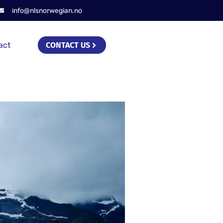
info@nlsnorwegian.no
act
CONTACT US