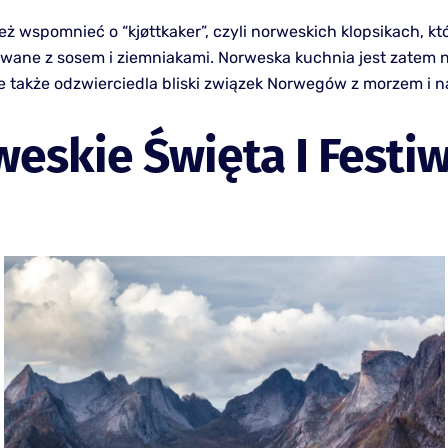
ż wspomnieć o “kjøttkaker”, czyli norweskich klopsikach, kt
wane z sosem i ziemniakami. Norweska kuchnia jest zatem n
e także odzwierciedla bliski związek Norwegów z morzem i n
eskie Święta I Festi