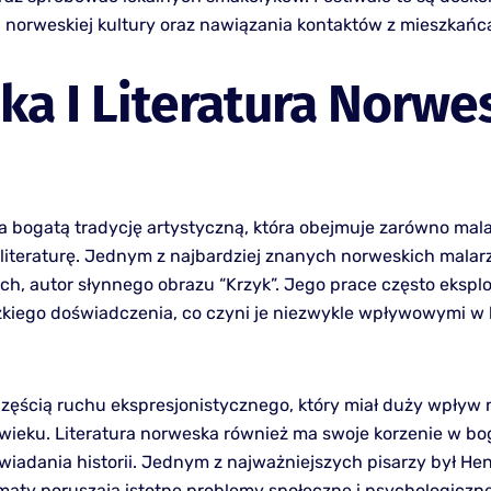
 norweskiej kultury oraz nawiązania kontaktów z mieszkańc
ka I Literatura Norwe
 bogatą tradycję artystyczną, która obejmuje zarówno mal
i literaturę. Jednym z najbardziej znanych norweskich malarz
h, autor słynnego obrazu “Krzyk”. Jego prace często ekspl
dzkiego doświadczenia, co czyni je niezwykle wpływowymi w h
zęścią ruchu ekspresjonistycznego, który miał duży wpływ 
 wieku. Literatura norweska również ma swoje korzenie w bo
wiadania historii. Jednym z najważniejszych pisarzy był Hen
maty poruszają istotne problemy społeczne i psychologiczne