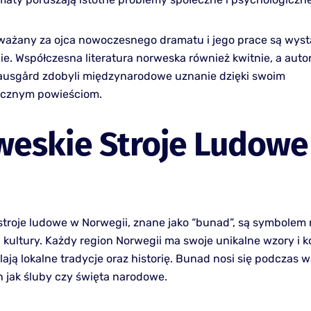
uważany za ojca nowoczesnego dramatu i jego prace są wys
e. Współczesna literatura norweska również kwitnie, a autor
ausgård zdobyli międzynarodowe uznanie dzięki swoim
icznym powieściom.
weskie Stroje Ludowe
stroje ludowe w Norwegii, znane jako “bunad”, są symbolem
 kultury. Każdy region Norwegii ma swoje unikalne wzory i ko
lają lokalne tradycje oraz historię. Bunad nosi się podczas
ch jak śluby czy święta narodowe.