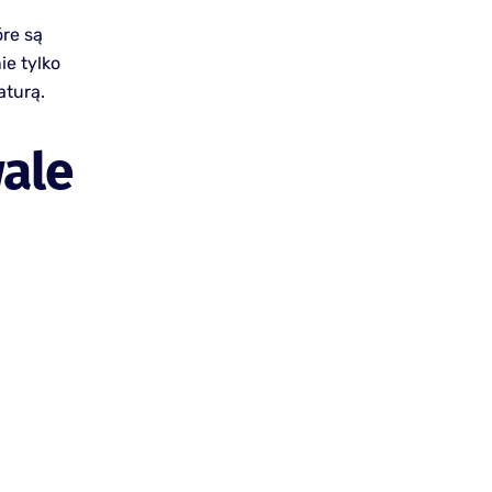
óre są
ie tylko
aturą.
wale