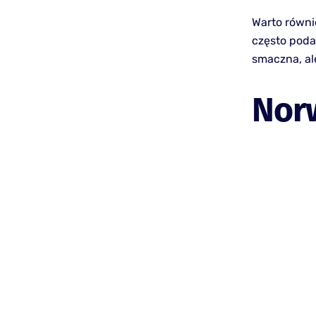
Warto równie
często poda
smaczna, al
Norw