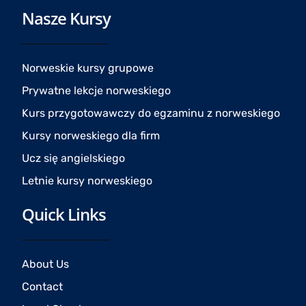
c
s
u
Nasze Kursy
e
t
t
b
a
u
o
g
b
o
r
e
Norweskie kursy grupowe
k
a
Prywatne lekcje norweskiego
m
Kurs przygotowawczy do egzaminu z norweskiego
Kursy norweskiego dla firm
Ucz się angielskiego
Letnie kursy norweskiego
Quick Links
About Us
Contact