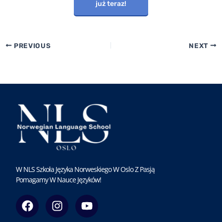
już teraz!
PREVIOUS
NEXT
W NLS Szkoła Języka Norweskiego W Oslo Z Pasją
Pomagamy W Nauce Języków!
F
I
Y
a
n
o