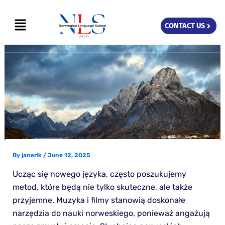
Skip
Menu
to
CONTACT US
content
By
janerik
/
June 12, 2025
Ucząc się nowego języka, często poszukujemy
metod, które będą nie tylko skuteczne, ale także
przyjemne. Muzyka i filmy stanowią doskonałe
narzędzia do nauki norweskiego, ponieważ angażują