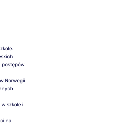
zkole.
eskich
h postępów
 w Norwegii
innych
w szkole i
ci na