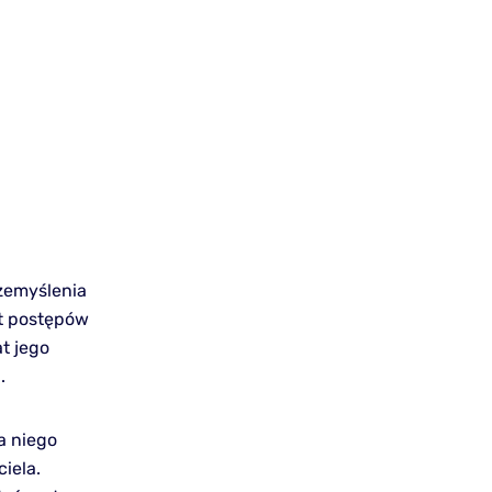
rzemyślenia
at postępów
t jego
.
a niego
iela.