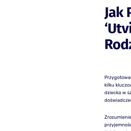
Jak 
‘Utv
Rod
Przygotowan
kilku klucz
dziecka w s
doświadczeń
Zrozumienie,
przyjemnośc