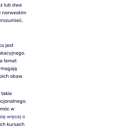
az lub dwa
 z norweskim
zrozumieć,
o jest
dukacyjnego.
na temat
wymagają
oich obaw.
 takie
ocjonalnego.
pomóc w
ię więcej o
ych kursach