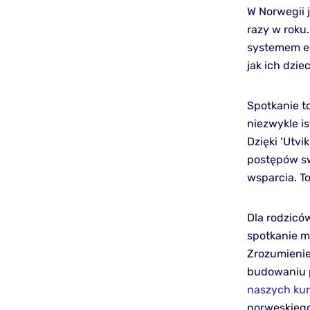
W Norwegii 
razy w roku
systemem ed
jak ich dzi
Spotkanie t
niezwykle i
Dzięki ‘Utvi
postępów sw
wsparcia. T
Dla rodzicó
spotkanie m
Zrozumienie
budowaniu p
naszych ku
norweskiego