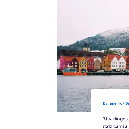
By
janerik
/
S
‘Utviklings
rodzicami a