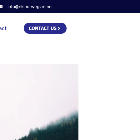
info@nlsnorwegian.no
act
CONTACT US