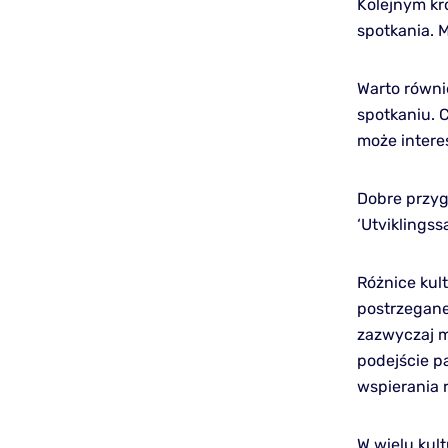
Kolejnym kr
spotkania. 
Warto równi
spotkaniu. 
może interes
Dobre przy
‘Utviklingss
Różnice kul
postrzegane
zazwyczaj m
podejście p
wspierania 
W wielu kul