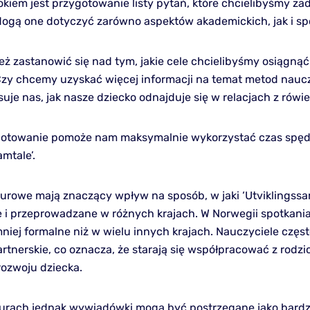
okiem jest przygotowanie listy pytań, które chcielibyśmy z
Mogą one dotyczyć zarówno aspektów akademickich, jak i sp
eż zastanowić się nad tym, jakie cele chcielibyśmy osiągnąć
Czy chcemy uzyskać więcej informacji na temat metod nauc
uje nas, jak nasze dziecko odnajduje się w relacjach z rówi
gotowanie pomoże nam maksymalnie wykorzystać czas spę
amtale’.
turowe mają znaczący wpływ na sposób, w jaki ‘Utviklingssam
 i przeprowadzane w różnych krajach. W Norwegii spotkania
niej formalne niż w wielu innych krajach. Nauczyciele częs
artnerskie, co oznacza, że starają się współpracować z rodzi
rozwoju dziecka.
turach jednak wywiadówki mogą być postrzegane jako bardz