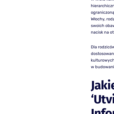
hierarchicz
ograniczoną
Włochy, rodz
swoich obaw
nacisk na o
Dla rodzicó
dostosowani
kulturowych
w budowaniu
Jaki
‘Utv
Info