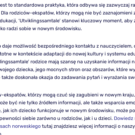
jest to standardowa praktyka, która odbywa się zazwyczaj r
. Dla rodziców-ekspatów, którzy mogą nie być zaznajomieni
ukacji, ‘Utviklingssamtale’ stanowi kluczowy moment, aby 
ecko radzi sobie w nowym środowisku.
o daje możliwość bezpośredniego kontaktu z nauczycielem, c
stotne w kontekście adaptacji do nowej kultury i systemu e
klingssamtale’ rodzice mają szansę na uzyskanie informacji 
ojego dziecka, jego mocnych stron oraz obszarów, które 
o także doskonała okazja do zadawania pytań i wyrażania sw
w-ekspatów, którzy mogą czuć się zagubieni w nowym kraju,
oże być nie tylko źródłem informacji, ale także wsparcia em
, jak ich dziecko funkcjonuje w nowym środowisku, może 
ewności siebie zarówno u rodziców, jak i u dzieci.
Dowiedz s
rsach norweskiego
tutaj znajdziesz więcej informacji o nasz
.