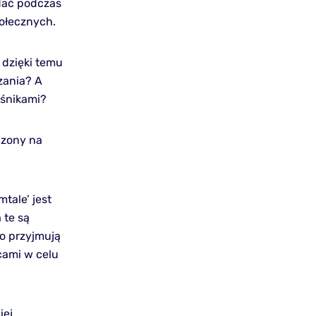
adać podczas
ołecznych.
 dzięki temu
zania? A
eśnikami?
dzony na
tale’ jest
 te są
to przyjmują
cami w celu
iej