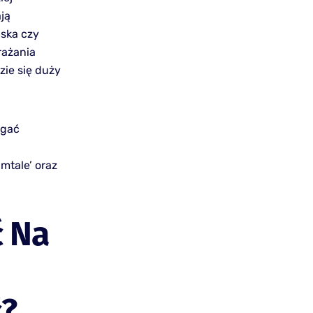
ją
lska czy
rażania
zie się duży
agać
mtale’ oraz
ć Na
ć?