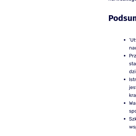
Podsu
‘U
na
Prz
st
dzi
Ist
je
kra
Wa
sp
Sz
ws