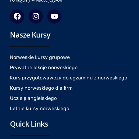
F
I
Y
a
n
o
c
s
u
Nasze Kursy
e
t
t
b
a
u
o
g
b
o
r
e
Norweskie kursy grupowe
k
a
Prywatne lekcje norweskiego
m
Kurs przygotowawczy do egzaminu z norweskiego
Kursy norweskiego dla firm
Ucz się angielskiego
Letnie kursy norweskiego
Quick Links