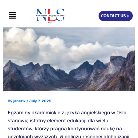
Skip
Menu
to
CONTACT US
content
By
janerik
/
July 7, 2025
Egzaminy akademickie z języka angielskiego w Oslo
stanowią istotny element edukacji dla wielu
studentów, którzy pragną kontynuować naukę na
uczelniach wyższych. W obliczu rosnącej globalizacji