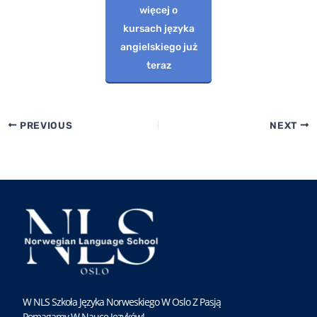
więcej o
kursach języka
angielskiego już
teraz
PREVIOUS
NEXT
W NLS Szkoła Języka Norweskiego W Oslo Z Pasją
Pomagamy W Nauce Języków!