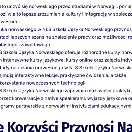
rto uczyć się norweskiego przed studiami w Norwegii, poni
żliwia to lepsze zrozumienie kultury i integrację w społecz
rweskim.
uka norweskiego w NLS Szkoła Języka Norweskiego przynosi
staci lepszych szans na znalezienie pracy oraz możliwości r
obistego i zawodowego.
S Szkoła Języka Norweskiego oferuje różnorodne kursy nor
m intensywne kursy językowe, kursy online oraz zajęcia indy
tody nauczania norweskiego w NLS Szkoła Języka Norwesk
jmują interaktywne lekcje, praktyczne ćwiczenia, a także
korzystanie nowoczesnych technologii.
S Szkoła Języka Norweskiego zapewnia możliwości praktyki 
przez konwersacje z native speakerami, wyjazdy językowe o
ogramy partnerskie z norweskimi instytucjami edukacyjnymi
e Korzyści Przynosi N