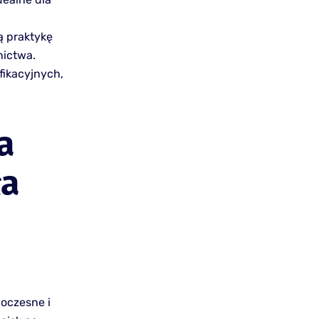
ą praktykę
nictwa.
ikacyjnych,
a
ła
oczesne i