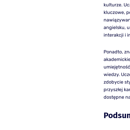
kulturze. U
kluczowe, p
nawiązywani
angielsku, 
interakcji i 
Ponadto, zn
akademickie
umiejętność
wiedzy. Ucz
zdobycie st
przyszłej ka
dostępne na
Podsu