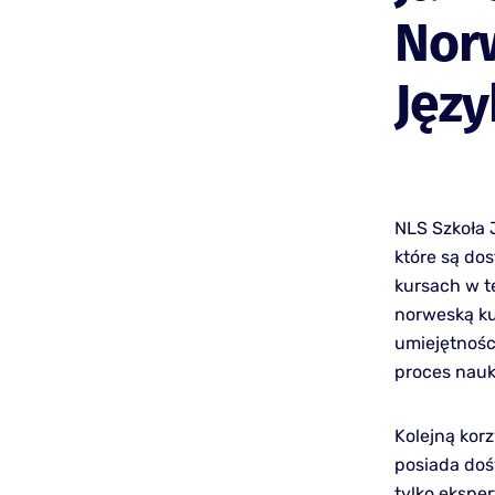
Nor
Jęz
NLS Szkoła 
które są do
kursach w te
norweską ku
umiejętnośc
proces nauk
Kolejną korz
posiada doś
tylko eksper