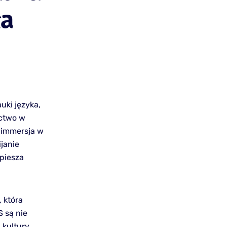
ła
uki języka,
ictwo w
e immersja w
ijanie
piesza
, która
 są nie
 kultury