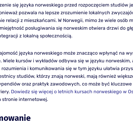
czenie się języka norweskiego przed rozpoczęciem studiów je
onieważ pozwala na lepsze zrozumienie lokalnych zwyczajó
e relacji z mieszkańcami. W Norwegii, mimo że wiele osób 
umiejętność posługiwania się norweskim otwiera drzwi do g
integracji z lokalną społecznością.
ajomość języka norweskiego może znacząco wpłynąć na wyn
. Wiele kursów i wykładów odbywa się w języku norweskim, 
 rozumienia i komunikowania się w tym języku ułatwia przy
estnicy studiów, którzy znają norweski, mają również więks
ypendiów oraz praktyk zawodowych, co może być kluczowe 
riery.
Dowiedz się więcej o letnich kursach norweskiego w Os
 stronie internetowej.
mowanie