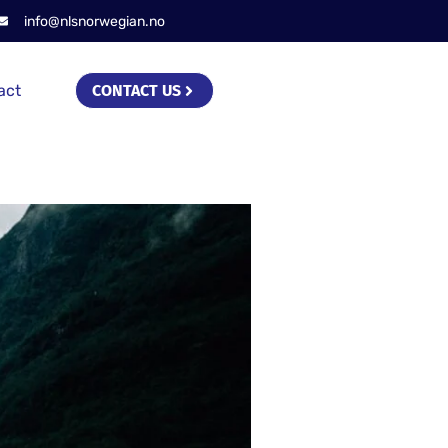
info@nlsnorwegian.no
act
CONTACT US