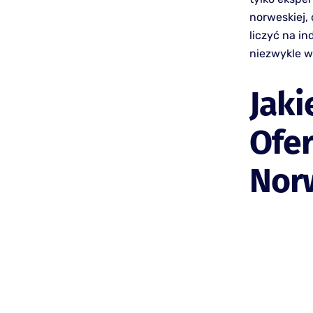
norweskiej, 
liczyć na i
niezwykle w
Jaki
Ofer
Nor