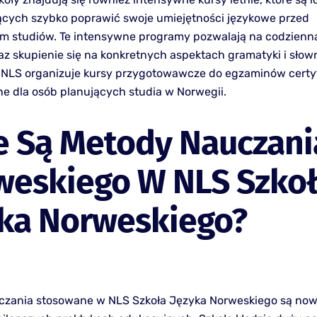
cych szybko poprawić swoje umiejętności językowe przed
m studiów. Te intensywne programy pozwalają na codzienn
az skupienie się na konkretnych aspektach gramatyki i słow
NLS organizuje kursy przygotowawcze do egzaminów certyf
tne dla osób planujących studia w Norwegii.
e Są Metody Nauczani
weskiego W NLS Szko
yka Norweskiego?
zania stosowane w NLS Szkoła Języka Norweskiego są now