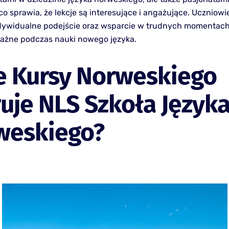
co sprawia, że lekcje są interesujące i angażujące. Uczniow
ndywidualne podejście oraz wsparcie w trudnych momentach,
ażne podczas nauki nowego języka.
e Kursy Norweskiego
uje NLS Szkoła Język
weskiego?