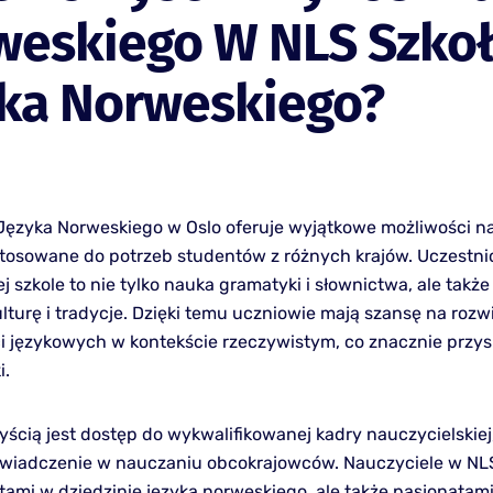
weskiego W NLS Szko
yka Norweskiego?
Języka Norweskiego w Oslo oferuje wyjątkowe możliwości na
stosowane do potrzeb studentów z różnych krajów. Uczestn
j szkole to nie tylko nauka gramatyki i słownictwa, ale takż
lturę i tradycje. Dzięki temu uczniowie mają szansę na rozw
i językowych w kontekście rzeczywistym, co znacznie przys
i.
yścią jest dostęp do wykwalifikowanej kadry nauczycielskiej
wiadczenie w nauczaniu obcokrajowców. Nauczyciele w NLS
tami w dziedzinie języka norweskiego, ale także pasjonatami