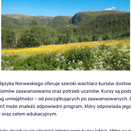
Języka Norweskiego oferuje szeroki wachlarz kursów dost
iomów zaawansowania oraz potrzeb uczniów. Kursy są podz
g umiejętności – od początkujących po zaawansowanych. 
nt może znaleźć odpowiedni program, który odpowiada jeg
 oraz celom edukacyjnym.
koły znajdują się również intensywne kursy letnie, które są i