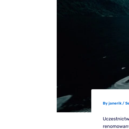
By
janerik
/
S
Uczestnictw
renomowanyc