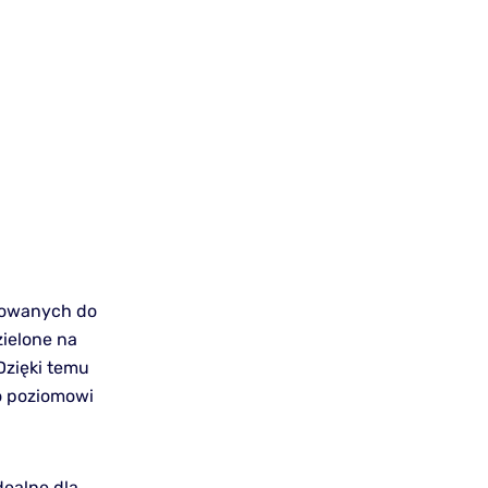
osowanych do
ielone na
Dzięki temu
o poziomowi
dealne dla