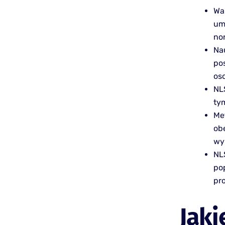
Wa
umo
no
Na
po
os
NL
ty
Me
obe
wy
NL
po
pr
Jaki