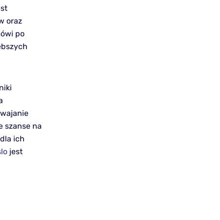
st
w oraz
mówi po
łębszych
iki
a
swajanie
ze szanse na
dla ich
lo
jest