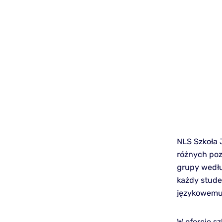
NLS Szkoła 
różnych poz
grupy wedłu
każdy stude
językowemu
W ofercie sz