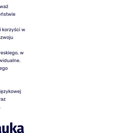
eważ
eństwie
 korzyści w
ozwoju
weskiego, w
widualne.
iego
językowej
raz
.
auka