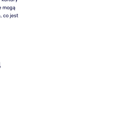
ie mogą
 co jest
a