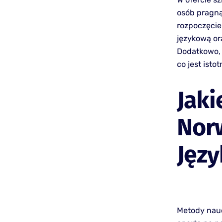
osób pragną
rozpoczęcie
językową or
Dodatkowo, 
co jest isto
Jaki
Nor
Jęz
Metody nauc