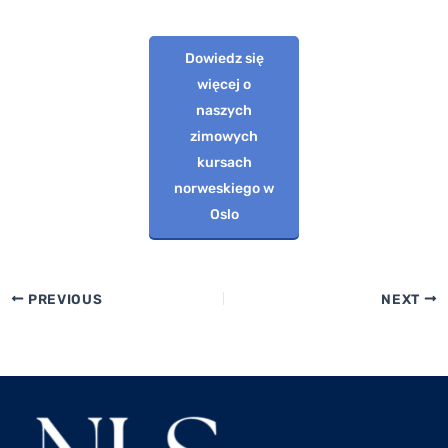
Dowiedz się
więcej o
naszych
zimowych
kursach
norweskiego w
Oslo
PREVIOUS
NEXT