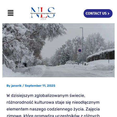
Skip
Menu
to
CONTACT US
content
By
janerik
/
September 11, 2025
W dzisiejszym zglobalizowanym świecie,
różnorodność kulturowa staje się nieodłącznym
elementem naszego codziennego życia. Zajęcia
zimowe, które gromadzą uczestników z różnych