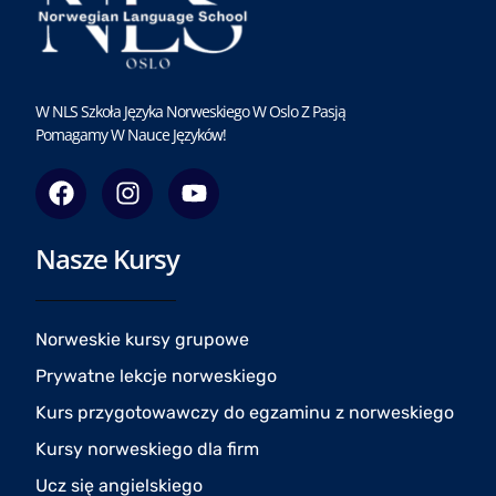
W NLS Szkoła Języka Norweskiego W Oslo Z Pasją
Pomagamy W Nauce Języków!
F
I
Y
a
n
o
c
s
u
Nasze Kursy
e
t
t
b
a
u
o
g
b
o
r
e
Norweskie kursy grupowe
k
a
Prywatne lekcje norweskiego
m
Kurs przygotowawczy do egzaminu z norweskiego
Kursy norweskiego dla firm
Ucz się angielskiego