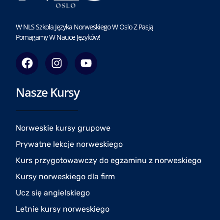
W NLS Szkoła Języka Norweskiego W Oslo Z Pasją
Pomagamy W Nauce Języków!
F
I
Y
a
n
o
c
s
u
Nasze Kursy
e
t
t
b
a
u
o
g
b
o
r
e
Norweskie kursy grupowe
k
a
Prywatne lekcje norweskiego
m
Kurs przygotowawczy do egzaminu z norweskiego
Kursy norweskiego dla firm
Ucz się angielskiego
Letnie kursy norweskiego