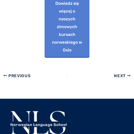
Dowiedz się
więcej o
naszych
zimowych
kursach
norweskiego w
Oslo
PREVIOUS
NEXT