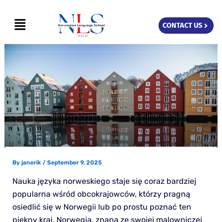
Skip
Menu
to
CONTACT US
content
By
janerik
/
September 9, 2025
Nauka języka norweskiego staje się coraz bardziej
popularna wśród obcokrajowców, którzy pragną
osiedlić się w Norwegii lub po prostu poznać ten
piękny kraj. Norwegia, znana ze swojej malowniczej