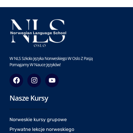
W NLS Szkoła Języka Norweskiego W Oslo Z Pasją
Pomagamy W Nauce Języków!
F
I
Y
a
n
o
c
s
u
Nasze Kursy
e
t
t
b
a
u
o
g
b
o
r
e
Norweskie kursy grupowe
k
a
Prywatne lekcje norweskiego
m