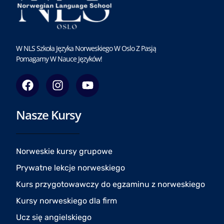
W NLS Szkoła Języka Norweskiego W Oslo Z Pasją
Pomagamy W Nauce Języków!
F
I
Y
a
n
o
c
s
u
Nasze Kursy
e
t
t
b
a
u
o
g
b
o
r
e
Norweskie kursy grupowe
k
a
Prywatne lekcje norweskiego
m
Kurs przygotowawczy do egzaminu z norweskiego
Kursy norweskiego dla firm
Ucz się angielskiego