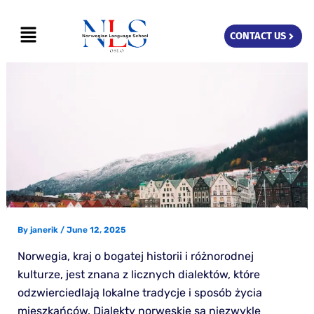
Skip
Menu
to
CONTACT US
content
By
janerik
/
June 12, 2025
Norwegia, kraj o bogatej historii i różnorodnej
kulturze, jest znana z licznych dialektów, które
odzwierciedlają lokalne tradycje i sposób życia
mieszkańców. Dialekty norweskie są niezwykle