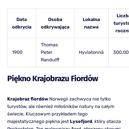
Liczb
Data
Osoba
Lokalna
turyst
odkrycia
odkrywająca
nazwa
roczn
Thomas
1900
Peter
Hyvlatonnå
300,0
Randulff
Piękno Krajobrazu Fiordów
Krajobraz fiordów
Norwegii zachwyca nie tylko
turystów, ale również miłośników natury na całym
świecie. Kluczowym przykładem tego
majestatycznego piękna jest
Lysefjord
, który otacza
Preikestolen. Ten malowniczy fiord, otoczony starymi