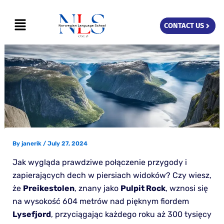
Skip
Menu
to
CONTACT US
content
By
janerik
/
July 27, 2024
Jak wygląda prawdziwe połączenie przygody i
zapierających dech w piersiach widoków? Czy wiesz,
że
Preikestolen
, znany jako
Pulpit Rock
, wznosi się
na wysokość 604 metrów nad pięknym fiordem
Lysefjord
, przyciągając każdego roku aż 300 tysięcy