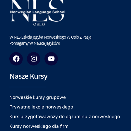
W NLS Szkoła Języka Norweskiego W Oslo Z Pasją
Pomagamy W Nauce Języków!
F
I
Y
a
n
o
c
s
u
Nasze Kursy
e
t
t
b
a
u
o
g
b
o
r
e
Norweskie kursy grupowe
k
a
Prywatne lekcje norweskiego
m
Kurs przygotowawczy do egzaminu z norweskiego
Kursy norweskiego dla firm