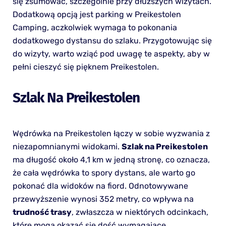
się zsumować, szczególnie przy dłuższych wizytach.
Dodatkową opcją jest parking w Preikestolen
Camping, aczkolwiek wymaga to pokonania
dodatkowego dystansu do szlaku. Przygotowując się
do wizyty, warto wziąć pod uwagę te aspekty, aby w
pełni cieszyć się pięknem Preikestolen.
Szlak Na Preikestolen
Wędrówka na Preikestolen łączy w sobie wyzwania z
niezapomnianymi widokami.
Szlak na Preikestolen
ma długość około 4,1 km w jedną stronę, co oznacza,
że cała wędrówka to spory dystans, ale warto go
pokonać dla widoków na fiord. Odnotowywane
przewyższenie wynosi 352 metry, co wpływa na
trudność trasy
, zwłaszcza w niektórych odcinkach,
które mogą okazać się dość wymagające.