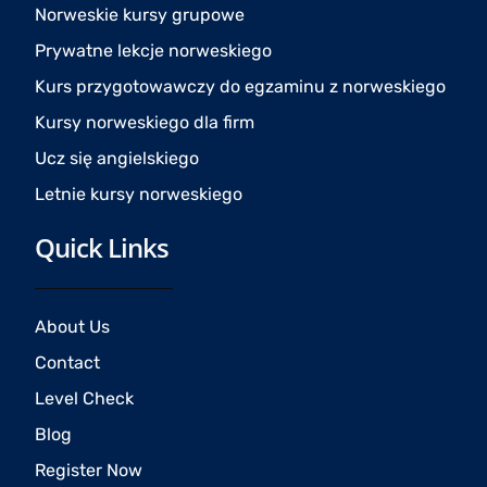
o
r
e
Norweskie kursy grupowe
k
a
Prywatne lekcje norweskiego
m
Kurs przygotowawczy do egzaminu z norweskiego
Kursy norweskiego dla firm
Ucz się angielskiego
Letnie kursy norweskiego
Quick Links
About Us
Contact
Level Check
Blog
Register Now