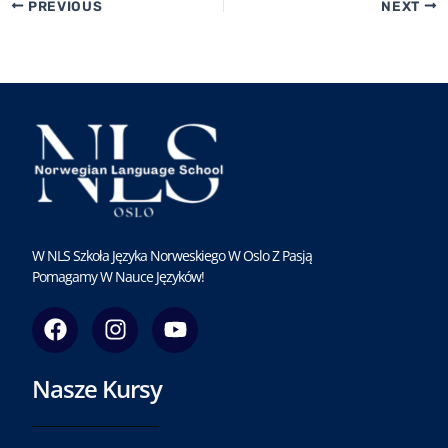
PREVIOUS
NEXT
W NLS Szkoła Języka Norweskiego W Oslo Z Pasją
Pomagamy W Nauce Języków!
F
I
Y
a
n
o
c
s
u
Nasze Kursy
e
t
t
b
a
u
o
g
b