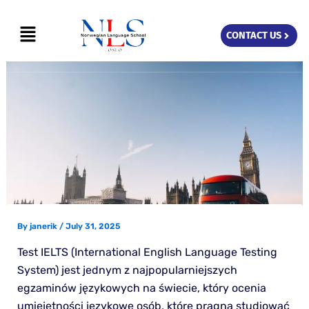
Skip
Menu
to
CONTACT US
content
By
janerik
/
July 31, 2025
Test IELTS (International English Language Testing
System) jest jednym z najpopularniejszych
egzaminów językowych na świecie, który ocenia
umiejętności językowe osób, które pragną studiować