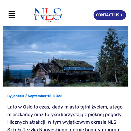
Skip
Menu
to
CONTACT US
content
By
janerik
/
September 12, 2025
Lato w Oslo to czas, kiedy miasto tętni życiem, a jego
mieszkańcy oraz turyści korzystają z pięknej pogody
i licznych atrakcji. W tym wyjątkowym okresie NLS
Szkoła Języka Norweskiego oferuje bogaty program