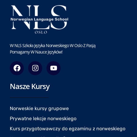
W NLS Szkoła Języka Norweskiego W Oslo Z Pasją
Pomagamy W Nauce Języków!
F
I
Y
a
n
o
c
s
u
Nasze Kursy
e
t
t
b
a
u
o
g
b
o
r
e
Norweskie kursy grupowe
k
a
Prywatne lekcje norweskiego
m
Kurs przygotowawczy do egzaminu z norweskiego