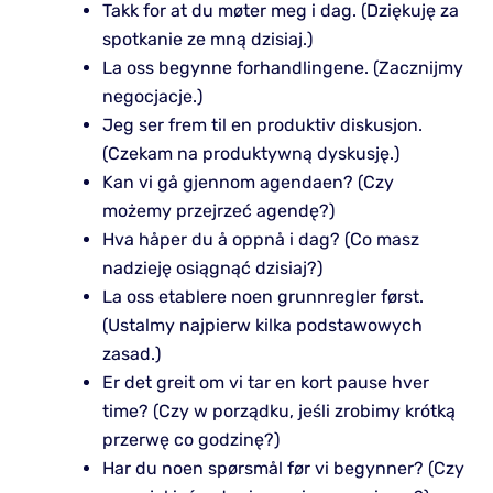
Takk for at du møter meg i dag. (Dziękuję za
spotkanie ze mną dzisiaj.)
La oss begynne forhandlingene. (Zacznijmy
negocjacje.)
Jeg ser frem til en produktiv diskusjon.
(Czekam na produktywną dyskusję.)
Kan vi gå gjennom agendaen? (Czy
możemy przejrzeć agendę?)
Hva håper du å oppnå i dag? (Co masz
nadzieję osiągnąć dzisiaj?)
La oss etablere noen grunnregler først.
(Ustalmy najpierw kilka podstawowych
zasad.)
Er det greit om vi tar en kort pause hver
time? (Czy w porządku, jeśli zrobimy krótką
przerwę co godzinę?)
Har du noen spørsmål før vi begynner? (Czy