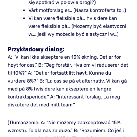
się spotkać w połowie drogi?)
Vårt motforslag er… (Nasza kontroferta to…)
Vi kan være fleksible på… hvis dere kan
være fleksible på… (Możemy być elastyczni
w…, jeśli wy możecie być elastyczni w…)
Przykładowy dialog:
A: “Vi kan ikke akseptere en 15% økning. Det er for
høyt for oss.” B: “Jeg forstår. Hva om vi reduserer det
til 10%?” A: “Det er fortsatt litt høyt. Kunne du
vurdere 8%?” B: “La oss se på et alternativ. Vi kan gå
med på 8% hvis dere kan akseptere en lengre
kontraktsperiode.” A: “Interessant forslag. La meg
diskutere det med mitt team.”
(Tłumaczenie: A: “Nie możemy zaakceptować 15%
wzrostu. To dla nas za dużo.” B: “Rozumiem. Co jeśli