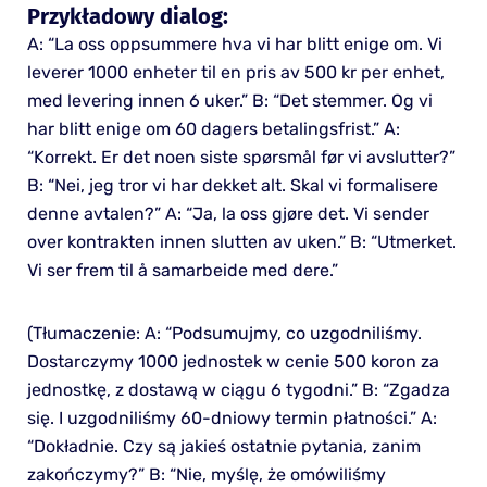
Przykładowy dialog:
A: “La oss oppsummere hva vi har blitt enige om. Vi
leverer 1000 enheter til en pris av 500 kr per enhet,
med levering innen 6 uker.” B: “Det stemmer. Og vi
har blitt enige om 60 dagers betalingsfrist.” A:
“Korrekt. Er det noen siste spørsmål før vi avslutter?”
B: “Nei, jeg tror vi har dekket alt. Skal vi formalisere
denne avtalen?” A: “Ja, la oss gjøre det. Vi sender
over kontrakten innen slutten av uken.” B: “Utmerket.
Vi ser frem til å samarbeide med dere.”
(Tłumaczenie: A: “Podsumujmy, co uzgodniliśmy.
Dostarczymy 1000 jednostek w cenie 500 koron za
jednostkę, z dostawą w ciągu 6 tygodni.” B: “Zgadza
się. I uzgodniliśmy 60-dniowy termin płatności.” A:
“Dokładnie. Czy są jakieś ostatnie pytania, zanim
zakończymy?” B: “Nie, myślę, że omówiliśmy