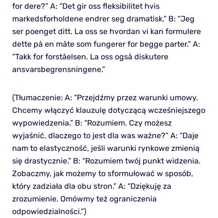
for dere?” A: “Det gir oss fleksibilitet hvis
markedsforholdene endrer seg dramatisk.” B: “Jeg
ser poenget ditt. La oss se hvordan vi kan formulere
dette på en måte som fungerer for begge parter.” A:
“Takk for forståelsen. La oss også diskutere
ansvarsbegrensningene.”
(Tłumaczenie: A: “Przejdźmy przez warunki umowy.
Chcemy włączyć klauzulę dotyczącą wcześniejszego
wypowiedzenia.” B: “Rozumiem. Czy możesz
wyjaśnić, dlaczego to jest dla was ważne?” A: “Daje
nam to elastyczność, jeśli warunki rynkowe zmienią
się drastycznie.” B: “Rozumiem twój punkt widzenia.
Zobaczmy, jak możemy to sformułować w sposób,
który zadziała dla obu stron.” A: “Dziękuję za
zrozumienie. Omówmy też ograniczenia
odpowiedzialności.”)