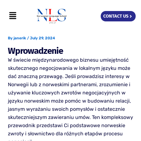
Skip
Menu
to
CONTACT US
content
By
janerik
/
July 29, 2024
Wprowadzenie
W świecie międzynarodowego biznesu umiejętność
skutecznego negocjowania w lokalnym języku może
dać znaczną przewagę. Jeśli prowadzisz interesy w
Norwegii lub z norweskimi partnerami, zrozumienie i
używanie kluczowych zwrotów negocjacyjnych w
języku norweskim może pomóc w budowaniu relacji,
jasnym wyrażaniu swoich pomysłów i ostatecznie
skuteczniejszym zawieraniu umów. Ten kompleksowy
przewodnik przedstawi Ci podstawowe norweskie
zwroty i słownictwo dla różnych etapów procesu