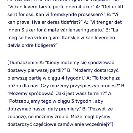
“Vi kan levere første parti innen 4 uker.” A: “Det er litt
sent for oss. Kan vi fremskynde prosessen?” B: “Vi
kan prøve. Hva er deres tidsfrist?” A: “Vi trenger det
innen 3 uker for å møte vår lanseringsdato.” B: “La
meg se hva vi kan gjøre. Kanskje vi kan levere en
delvis ordre tidligere?”
(Tłumaczenie: A: “Kiedy możemy się spodziewać
dostawy pierwszej partii?” B: “Możemy dostarczyć
pierwszą partię w ciągu 4 tygodni.” A: “To trochę za
późno dla nas. Czy możemy przyspieszyć proces?” B:
“Możemy spróbować. Jaki jest wasz termin?” A:
“Potrzebujemy tego w ciągu 3 tygodni, aby
dotrzymać naszej daty premiery.” B: “Pozwól, że
zobaczę, co możemy zrobić. Może moglibyśmy
dostarczyć częściowe zamówienie wcześniej?”)