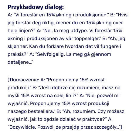
Przykładowy dialog:
A: “Vi foreslår en 15% økning i produksjonen.” B: “Hvis
jeg forstår deg riktig, mener du en 15% økning over
hele linjen?” A: “Nei, la meg utdype. Vi foreslår 15%
økning i produksjonen av vår toppselger.” B: “Ah, jeg
skjønner. Kan du forklare hvordan det vil fungere i
praksis?” A: “Selvfølgelig. La meg gå gjennom
detaljene…”
(Tłumaczenie: A: “Proponujemy 15% wzrost
produkcji.” B: “Jeśli dobrze cię rozumiem, masz na
myśli 15% wzrost na całej linii?” A: “Nie, pozwól mi
wyjaśnić. Proponujemy 15% wzrost produkcji
naszego bestsellera.” B: “Ah, rozumiem. Czy możesz
wyjaśnić, jak to będzie działać w praktyce?” A:
“Oczywiście. Pozwól, że przejdę przez szczegóły…”)