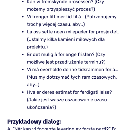
Kan vi fremskynde prosessen? (Czy
możemy przyspieszyć proces?)
Vi trenger litt mer tid til å… (Potrzebujemy
trochę więcej czasu, aby…)
La oss sette noen milepæler for prosjektet.
(Ustalmy kilka kamieni milowych dla
projektu.)
Er det mulig å forlenge fristen? (Czy
możliwe jest przedłużenie terminu?)
Vi må overholde denne tidsrammen for å…
(Musimy dotrzymać tych ram czasowych,
aby…)
Hva er deres estimat for ferdigstillelse?
(Jakie jest wasze oszacowanie czasu
ukończenia?)
Przykładowy dialog:
A: “Når kan vi forvente levering av første parti?” B: