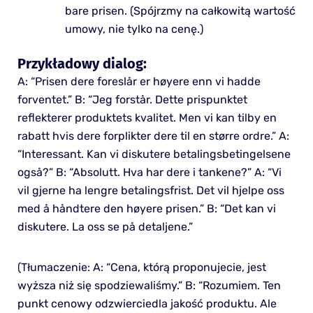
bare prisen. (Spójrzmy na całkowitą wartość
umowy, nie tylko na cenę.)
Przykładowy dialog:
A: “Prisen dere foreslår er høyere enn vi hadde
forventet.” B: “Jeg forstår. Dette prispunktet
reflekterer produktets kvalitet. Men vi kan tilby en
rabatt hvis dere forplikter dere til en større ordre.” A:
“Interessant. Kan vi diskutere betalingsbetingelsene
også?” B: “Absolutt. Hva har dere i tankene?” A: “Vi
vil gjerne ha lengre betalingsfrist. Det vil hjelpe oss
med å håndtere den høyere prisen.” B: “Det kan vi
diskutere. La oss se på detaljene.”
(Tłumaczenie: A: “Cena, którą proponujecie, jest
wyższa niż się spodziewaliśmy.” B: “Rozumiem. Ten
punkt cenowy odzwierciedla jakość produktu. Ale