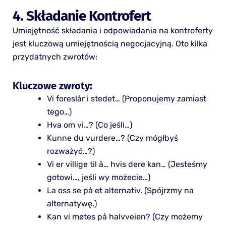
4. Składanie Kontrofert
Umiejętność składania i odpowiadania na kontroferty
jest kluczową umiejętnością negocjacyjną. Oto kilka
przydatnych zwrotów:
Kluczowe zwroty:
Vi foreslår i stedet… (Proponujemy zamiast
tego…)
Hva om vi…? (Co jeśli…)
Kunne du vurdere…? (Czy mógłbyś
rozważyć…?)
Vi er villige til å… hvis dere kan… (Jesteśmy
gotowi…, jeśli wy możecie…)
La oss se på et alternativ. (Spójrzmy na
alternatywę.)
Kan vi møtes på halvveien? (Czy możemy