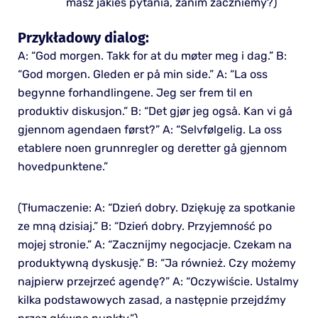
masz jakieś pytania, zanim zaczniemy?)
Przykładowy dialog:
A: “God morgen. Takk for at du møter meg i dag.” B:
“God morgen. Gleden er på min side.” A: “La oss
begynne forhandlingene. Jeg ser frem til en
produktiv diskusjon.” B: “Det gjør jeg også. Kan vi gå
gjennom agendaen først?” A: “Selvfølgelig. La oss
etablere noen grunnregler og deretter gå gjennom
hovedpunktene.”
(Tłumaczenie: A: “Dzień dobry. Dziękuję za spotkanie
ze mną dzisiaj.” B: “Dzień dobry. Przyjemność po
mojej stronie.” A: “Zacznijmy negocjacje. Czekam na
produktywną dyskusję.” B: “Ja również. Czy możemy
najpierw przejrzeć agendę?” A: “Oczywiście. Ustalmy
kilka podstawowych zasad, a następnie przejdźmy