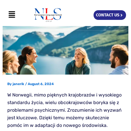
Skip
Menu
to
CONTACT US
content
By
janerik
/
August 6, 2024
W Norwegii, mimo pięknych krajobrazów i wysokiego
standardu życia, wielu obcokrajowców boryka się z
problemami psychicznymi. Zrozumienie ich wyzwań
jest kluczowe. Dzięki temu możemy skutecznie
pomóc im w adaptacji do nowego środowiska.