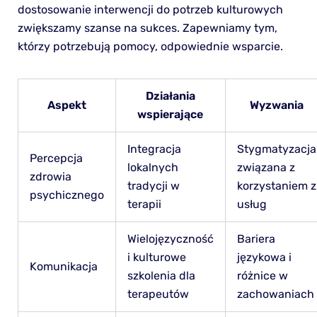
dostosowanie interwencji do potrzeb kulturowych
zwiększamy szanse na sukces. Zapewniamy tym,
którzy potrzebują pomocy, odpowiednie wsparcie.
Działania
Aspekt
Wyzwania
wspierające
Integracja
Stygmatyzacja
Percepcja
lokalnych
związana z
zdrowia
tradycji w
korzystaniem z
psychicznego
terapii
usług
Wielojęzyczność
Bariera
i kulturowe
językowa i
Komunikacja
szkolenia dla
różnice w
terapeutów
zachowaniach