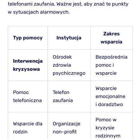
telefonami zaufania. Ważne jest, aby znać te punkty
w sytuacjach alarmowych.
Zakres
Typ pomocy
Instytucja
wsparcia
Ośrodek
Bezpośrednia
Interwencja
zdrowia
pomoc i
kryzysowa
psychicznego
wsparcie
Wsparcie
Pomoc
Telefon
emocjonalne
telefoniczna
zaufania
i doradztwo
Pomoc w
Wsparcie dla
Organizacje
kryzysie
rodzin
non-profit
rodzinnym