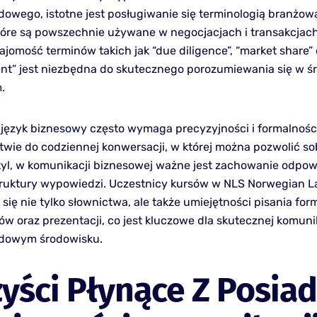
owego, istotne jest posługiwanie się terminologią branżow
tóre są powszechnie używane w negocjacjach i transakcjach
ajomość terminów takich jak “due diligence”, “market share” 
nt” jest niezbędna do skutecznego porozumiewania się w ś
.
język biznesowy często wymaga precyzyjności i formalnośc
twie do codziennej konwersacji, w której można pozwolić so
styl, w komunikacji biznesowej ważne jest zachowanie odpo
truktury wypowiedzi. Uczestnicy kursów w NLS Norwegian 
się nie tylko słownictwa, ale także umiejętności pisania fo
tów oraz prezentacji, co jest kluczowe dla skutecznej komuni
dowym środowisku.
yści Płynące Z Posia