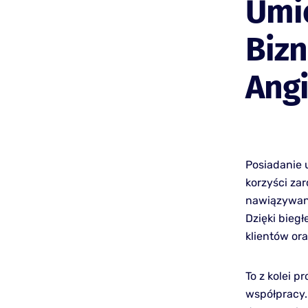
Umie
Biz
Ang
Posiadanie 
korzyści za
nawiązywani
Dzięki bieg
klientów or
To z kolei p
współpracy.