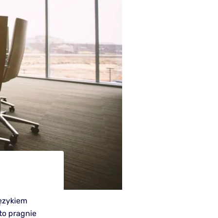
językiem
to pragnie