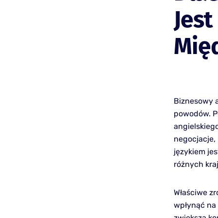
Jest
Mię
Biznesowy a
powodów. Po
angielskiego
negocjacje,
językiem je
różnych kra
Właściwe zr
wpłynąć na 
zwiększa ko