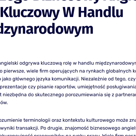
 Kluczowy W Handlu
dzynarodowym
ngielski odgrywa kluczową rolę w handlu międzynarodowym
 pierwsze, wiele firm operujących na rynkach globalnych k
 jako głównego języka komunikacji. Niezależnie od tego, czy
 prezentacje czy pisanie raportów, umiejętność posługiwania
st niezbędna do skutecznego porozumiewania się z partnera
jów.
ozumienie terminologii oraz kontekstu kulturowego może z
wyniki transakcji. Po drugie, znajomość biznesowego angiel
nkurencyjność pracowników na rynku pracy. Wiele firm pos