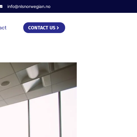
info@nlsnorwegian.no
act
CONTACT US