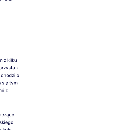
 z kilku
orzysta z
 chodzi o
 się tym
mi z
nacząco
skiego
zukuje