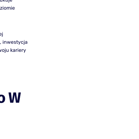
oziomie
ej
, inwestycja
oju kariery
o W