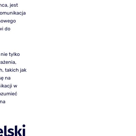
ca, jest
komunikacja
esowego
wi do
nie tylko
ażenia,
 takich jak
sę na
ikacji w
ozumieć
 na
lski