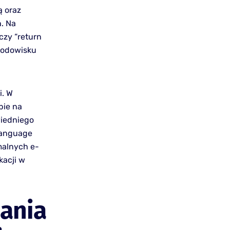
ą oraz
. Na
czy “return
rodowisku
i. W
bie na
wiedniego
Language
rmalnych e-
kacji w
dania