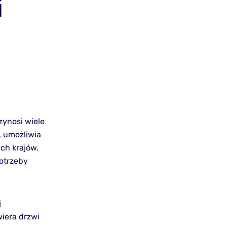
i
zynosi wiele
, umożliwia
ych krajów.
potrzeby
j
wiera drzwi