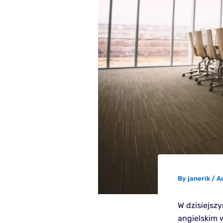
By
janerik
/
A
W dzisiejsz
angielskim 