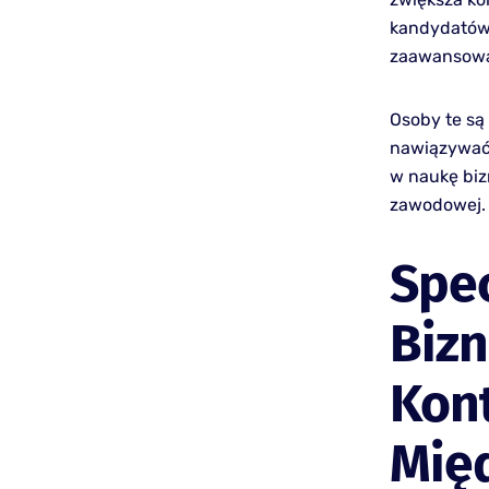
kandydatów,
zaawansow
Osoby te są
nawiązywać r
w naukę biz
zawodowej.
Spec
Biz
Kon
Mię