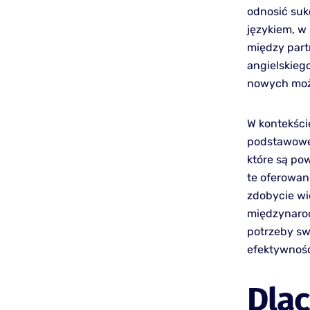
odnosić suk
językiem, w
między part
angielskiego
nowych moż
W kontekści
podstawowe 
które są po
te oferowan
zdobycie wi
międzynaro
potrzeby sw
efektywność
Dlac