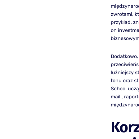
międzynarod
zwrotami, k
przykład, zn
on investme
biznesowym
Dodatkowo, 
przeciwieńs
luźniejszy 
tonu oraz s
School uczą 
maili, rapor
międzynaro
Korz