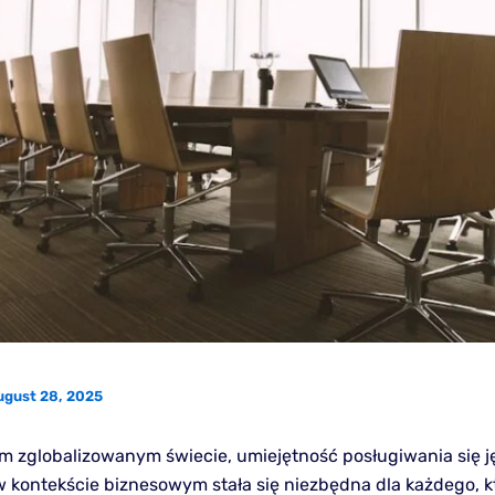
ugust 28, 2025
ym zglobalizowanym świecie, umiejętność posługiwania się 
w kontekście biznesowym stała się niezbędna dla każdego, k