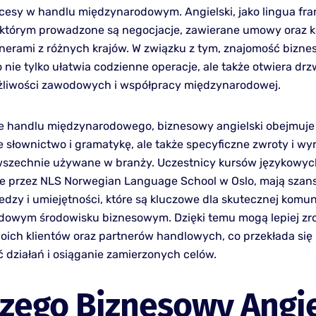
cesy w handlu międzynarodowym. Angielski, jako lingua fran
 którym prowadzone są negocjacje, zawierane umowy oraz 
nerami z różnych krajów. W związku z tym, znajomość bizn
 nie tylko ułatwia codzienne operacje, ale także otwiera drz
liwości zawodowych i współpracy międzynarodowej.
e handlu międzynarodowego, biznesowy angielski obejmuje 
słownictwo i gramatykę, ale także specyficzne zwroty i wyr
wszechnie używane w branży. Uczestnicy kursów językowych,
e przez NLS Norwegian Language School w Oslo, mają szan
edzy i umiejętności, które są kluczowe dla skutecznej komun
dowym środowisku biznesowym. Dzięki temu mogą lepiej zr
oich klientów oraz partnerów handlowych, co przekłada się
 działań i osiąganie zamierzonych celów.
zego Biznesowy Angie