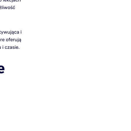
żliwość
tywująca i
re oferują
i czasie.
e