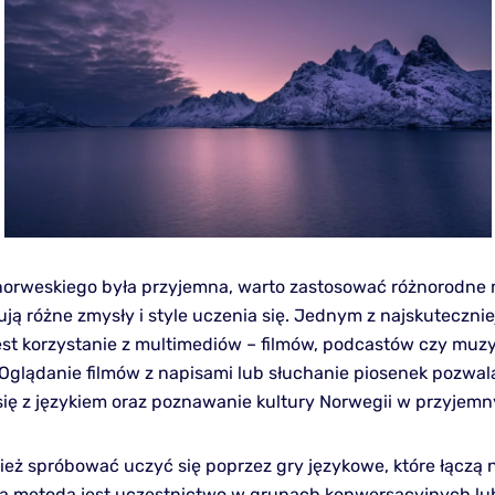
orweskiego była przyjemna, warto zastosować różnorodne 
ują różne zmysły i style uczenia się. Jednym z najskuteczni
st korzystanie z multimediów – filmów, podcastów czy muzy
Oglądanie filmów z napisami lub słuchanie piosenek pozwal
się z językiem oraz poznawanie kultury Norwegii w przyjemn
eż spróbować uczyć się poprzez gry językowe, które łączą 
ą metodą jest uczestnictwo w grupach konwersacyjnych lub