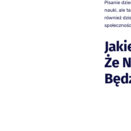
Pisanie dzi
nauki, ale 
również dzi
społecznośc
Jaki
Że 
Będ