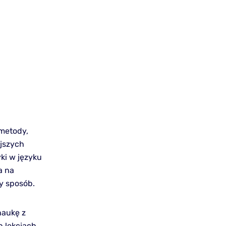
metody,
ejszych
ki w języku
a na
y sposób.
naukę z
 lekcjach