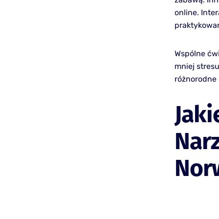
online. Inte
praktykowan
Wspólne ćwi
mniej stresu
różnorodne 
Jaki
Narz
Nor