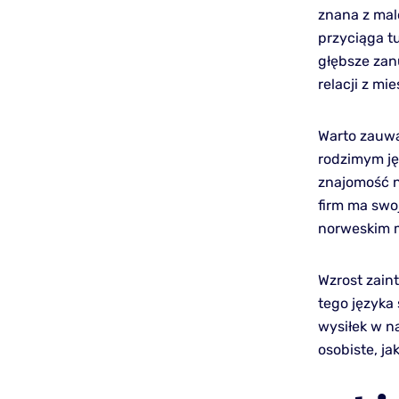
znana z malo
przyciąga t
głębsze zan
relacji z mi
Warto zauwa
rodzimym ję
znajomość n
firm ma swo
norweskim m
Wzrost zain
tego języka 
wysiłek w n
osobiste, ja