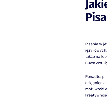
Jaki
Pis
Pisanie w j
językowych.
także na le
nowe zwroty
Ponadto, pi
osiągnięcia 
możliwość w
kreatywność