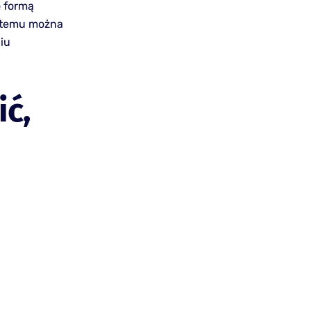
o formą
i temu można
iu
ć,