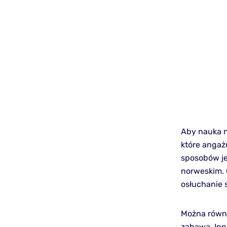
Aby nauka n
które angaż
sposobów je
norweskim. 
osłuchanie 
Można równi
zabawą. Inn