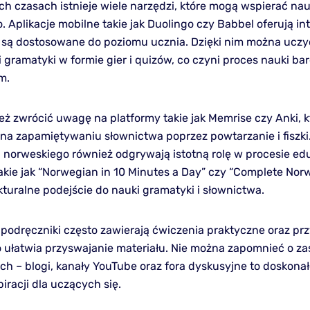
ych czasach istnieje wiele narzędzi, które mogą wspierać na
. Aplikacje mobilne takie jak Duolingo czy Babbel oferują i
re są dostosowane do poziomu ucznia. Dzięki nim można uczy
 gramatyki w formie gier i quizów, co czyni proces nauki bar
m.
eż zwrócić uwagę na platformy takie jak Memrise czy Anki, k
 na zapamiętywaniu słownictwa poprzez powtarzanie i fiszki.
a norweskiego również odgrywają istotną rolę w procesie e
takie jak “Norwegian in 10 Minutes a Day” czy “Complete Nor
kturalne podejście do nauki gramatyki i słownictwa.
podręczniki często zawierają ćwiczenia praktyczne oraz pr
o ułatwia przyswajanie materiału. Nie można zapomnieć o z
ch – blogi, kanały YouTube oraz fora dyskusyjne to doskonał
piracji dla uczących się.