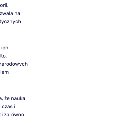
rii,
ozwala na
ntycznych
 ich
to,
ynarodowych
kiem
a, że nauka
 czas i
ci zarówno