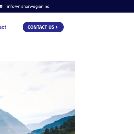
info@nlsnorwegian.no
act
CONTACT US