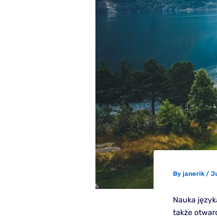
By
janerik
/
J
Nauka język
także otwarc