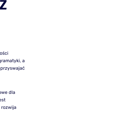
 Z
ości
gramatyki, a
j przyswajać
owe dla
est
 rozwija