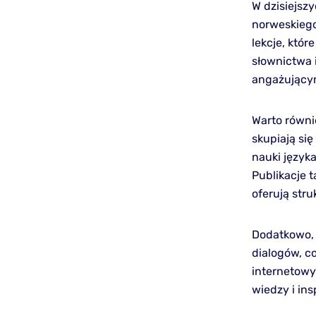
W dzisiejsz
norweskiego
lekcje, któ
słownictwa i
angażujący
Warto równi
skupiają się
nauki język
Publikacje 
oferują stru
Dodatkowo, 
dialogów, c
internetowy
wiedzy i ins