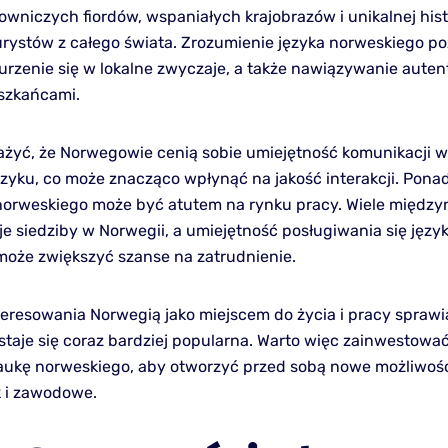
wniczych fiordów, wspaniałych krajobrazów i unikalnej histo
urystów z całego świata. Zrozumienie języka norweskiego p
urzenie się w lokalne zwyczaje, a także nawiązywanie aute
eszkańcami.
żyć, że Norwegowie cenią sobie umiejętność komunikacji w
zyku, co może znacząco wpłynąć na jakość interakcji. Ponad
orweskiego może być atutem na rynku pracy. Wiele międz
je siedziby w Norwegii, a umiejętność posługiwania się języ
oże zwiększyć szanse na zatrudnienie.
teresowania Norwegią jako miejscem do życia i pracy sprawi
staje się coraz bardziej popularna. Warto więc zainwestować
aukę norweskiego, aby otworzyć przed sobą nowe możliwoś
k i zawodowe.