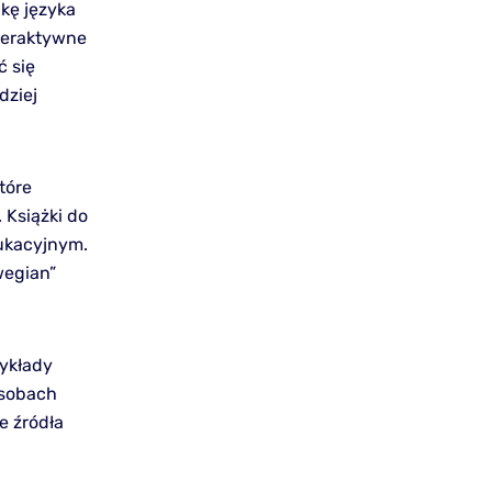
ukę języka
nteraktywne
ć się
dziej
tóre
 Książki do
dukacyjnym.
wegian”
zykłady
asobach
e źródła