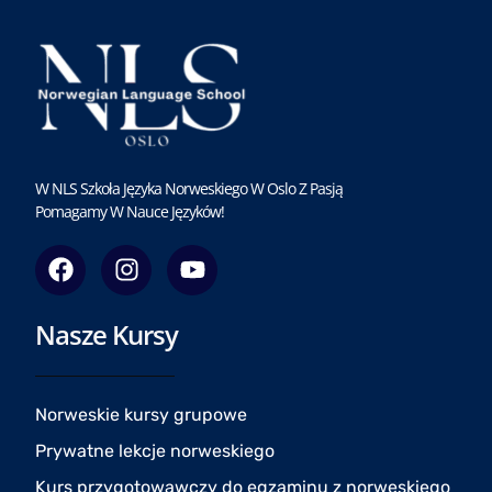
W NLS Szkoła Języka Norweskiego W Oslo Z Pasją
Pomagamy W Nauce Języków!
F
I
Y
a
n
o
c
s
u
Nasze Kursy
e
t
t
b
a
u
o
g
b
o
r
e
Norweskie kursy grupowe
k
a
Prywatne lekcje norweskiego
m
Kurs przygotowawczy do egzaminu z norweskiego