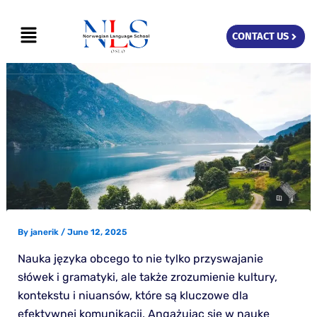
Skip
Menu
to
CONTACT US
content
By
janerik
/
June 12, 2025
Nauka języka obcego to nie tylko przyswajanie
słówek i gramatyki, ale także zrozumienie kultury,
kontekstu i niuansów, które są kluczowe dla
efektywnej komunikacji. Angażując się w naukę