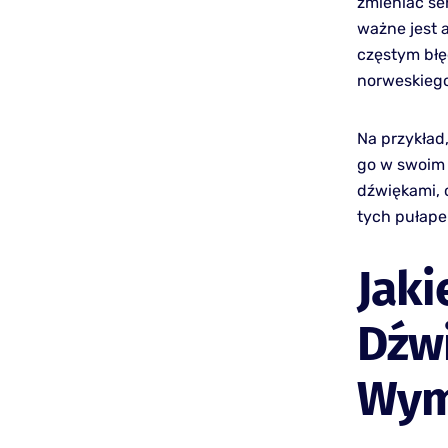
zmieniać se
ważne jest 
częstym błę
norweskiego
Na przykład
go w swoim 
dźwiękami, 
tych pułape
Jaki
Dźw
Wym