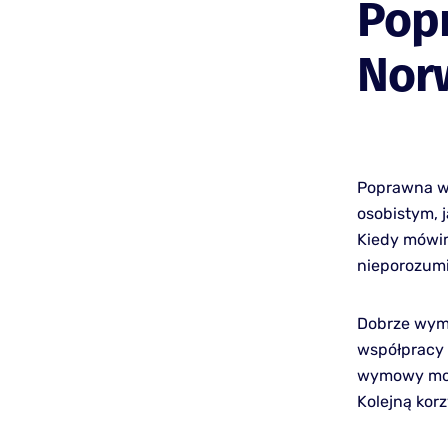
Pop
Nor
Poprawna wy
osobistym, 
Kiedy mówim
nieporozumie
Dobrze wyma
współpracy 
wymowy może
Kolejną kor