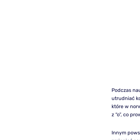
Podczas nau
utrudniać k
które w nor
z “o”, co pr
Innym powsz