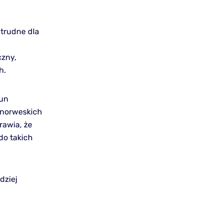
trudne dla
czny,
h.
run
 norweskich
rawia, że
o takich
dziej