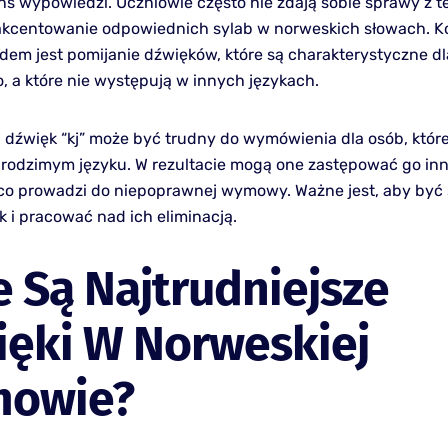
ns wypowiedzi. Uczniowie często nie zdają sobie sprawy z te
akcentowanie odpowiednich sylab w norweskich słowach. K
dem jest pomijanie dźwięków, które są charakterystyczne dl
, a które nie występują w innych językach.
, dźwięk “kj” może być trudny do wymówienia dla osób, które
rodzimym języku. W rezultacie mogą one zastępować go in
co prowadzi do niepoprawnej wymowy. Ważne jest, aby by
k i pracować nad ich eliminacją.
e Są Najtrudniejsze
ięki W Norweskiej
owie?