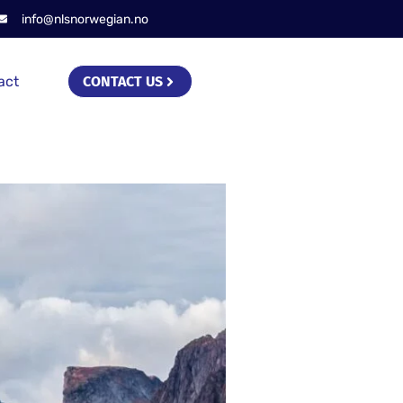
info@nlsnorwegian.no
act
CONTACT US