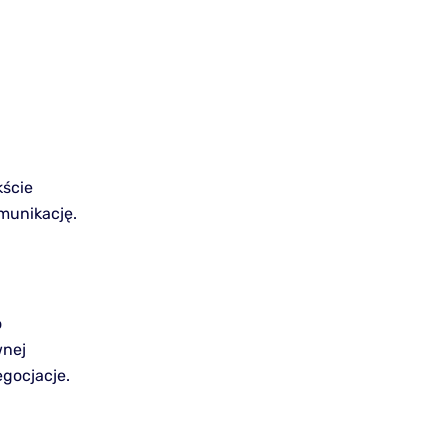
kście
munikację.
o
wnej
gocjacje.