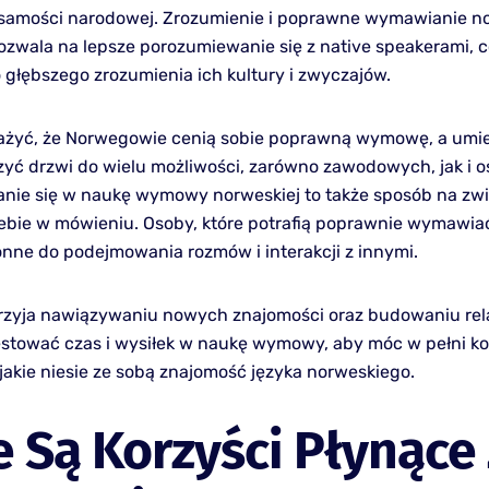
ożsamości narodowej. Zrozumienie i poprawne wymawianie n
zwala na lepsze porozumiewanie się z native speakerami, co
 głębszego zrozumienia ich kultury i zwyczajów.
żyć, że Norwegowie cenią sobie poprawną wymowę, a umie
yć drzwi do wielu możliwości, zarówno zawodowych, jak i o
ie się w naukę wymowy norweskiej to także sposób na zwi
ebie w mówieniu. Osoby, które potrafią poprawnie wymawiać
łonne do podejmowania rozmów i interakcji z innymi.
sprzyja nawiązywaniu nowych znajomości oraz budowaniu rela
stować czas i wysiłek w naukę wymowy, aby móc w pełni ko
 jakie niesie ze sobą znajomość języka norweskiego.
e Są Korzyści Płynące