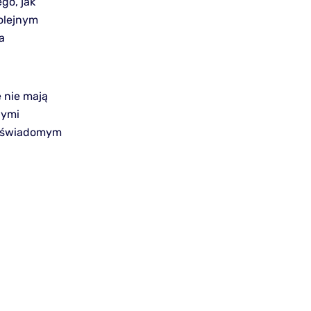
go, jak
olejnym
a
 nie mają
nymi
ć świadomym