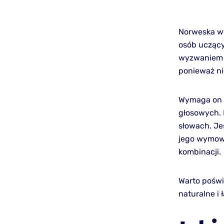
Norweska wy
osób uczącyc
wyzwaniem d
ponieważ ni
Wymaga on p
głosowych. 
słowach. Jes
jego wymow
kombinacji.
Warto poświ
naturalne i