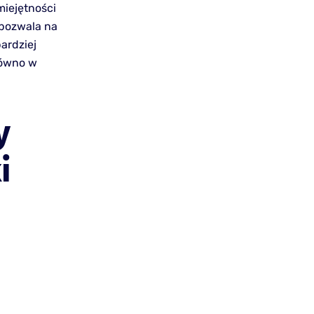
iejętności
 pozwala na
ardziej
równo w
y
i