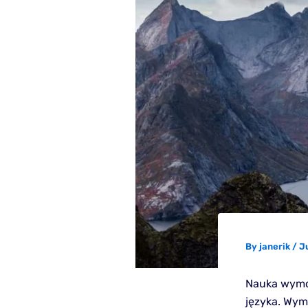
By
janerik
/
J
Nauka wymo
języka. Wym