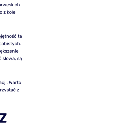
orweskich
 z kolei
jętność ta
sobistych.
ększenie
 słowa, są
cji. Warto
rzystać z
 Z