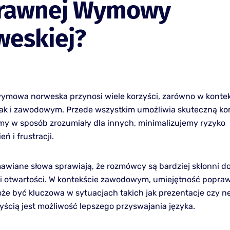
rawnej Wymowy
weskiej?
mowa norweska przynosi wiele korzyści, zarówno w konte
jak i zawodowym. Przede wszystkim umożliwia skuteczną ko
y w sposób zrozumiały dla innych, minimalizujemy ryzyko
ń i frustracji.
wiane słowa sprawiają, że rozmówcy są bardziej skłonni d
i otwartości. W kontekście zawodowym, umiejętność popra
 być kluczowa w sytuacjach takich jak prezentacje czy ne
zyścią jest możliwość lepszego przyswajania języka.