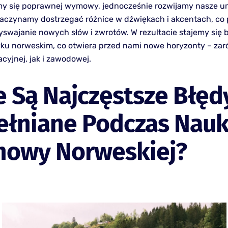
y się poprawnej wymowy, jednocześnie rozwijamy nasze um
aczynamy dostrzegać różnice w dźwiękach i akcentach, co
yswajanie nowych słów i zwrotów. W rezultacie stajemy się b
zyku norweskim, co otwiera przed nami nowe horyzonty – za
cyjnej, jak i zawodowej.
e Są Najczęstsze Błęd
ełniane Podczas Nauk
owy Norweskiej?