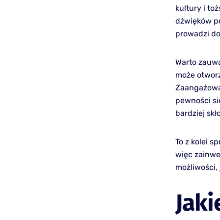
kultury i t
dźwięków po
prowadzi do
Warto zauwa
może otworz
Zaangażowan
pewności si
bardziej sk
To z kolei 
więc zainwe
możliwości,
Jaki