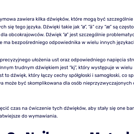
mowa zawiera kilka dźwięków, które mogą być szczególnie 
h się tego języka. Dźwięki takie jak “ø”, “å” czy “æ” są często
la obcokrajowców. Dźwięk “ø” jest szczególnie problematy
e ma bezpośredniego odpowiednika w wielu innych językac
recyzyjnego ułożenia ust oraz odpowiedniego napięcia st
Innym trudnym dźwiękiem jest “kj”, który występuje w wielu
t to dźwięk, który łączy cechy spółgłoski i samogłoski, co sp
a może być skomplikowana dla osób nieprzyzwyczajonych d
ęcić czas na ćwiczenie tych dźwięków, aby stały się one bar
 łatwiejsze do wymawiania.