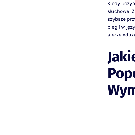
Kiedy uczym
słuchowe. Z
szybsze prz
biegli w ję
sferze eduka
Jaki
Pop
Wym