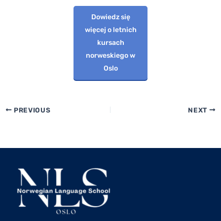
Dowiedz się
więcej o letnich
kursach
norweskiego w
Oslo
PREVIOUS
NEXT