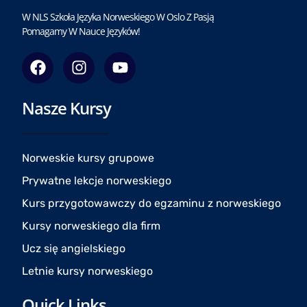
W NLS Szkoła Języka Norweskiego W Oslo Z Pasją
Pomagamy W Nauce Języków!
F
I
Y
a
n
o
c
s
u
Nasze Kursy
e
t
t
b
a
u
o
g
b
o
r
e
Norweskie kursy grupowe
k
a
Prywatne lekcje norweskiego
m
Kurs przygotowawczy do egzaminu z norweskiego
Kursy norweskiego dla firm
Ucz się angielskiego
Letnie kursy norweskiego
Quick Links