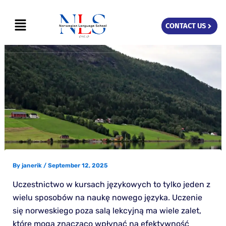
Skip
Menu
to
CONTACT US
content
By
janerik
/
September 12, 2025
Uczestnictwo w kursach językowych to tylko jeden z
wielu sposobów na naukę nowego języka. Uczenie
się norweskiego poza salą lekcyjną ma wiele zalet,
które mogą znacząco wpłynąć na efektywność