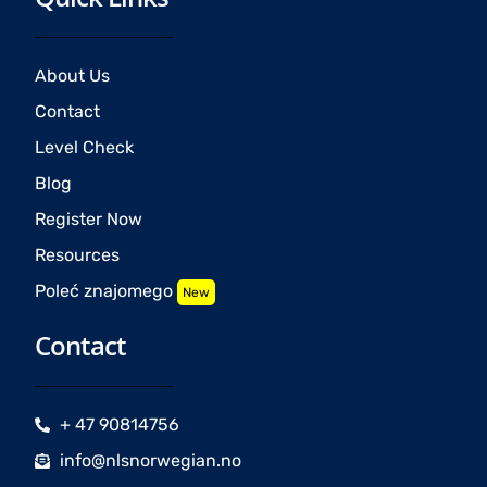
About Us
Contact
Level Check
Blog
Register Now
Resources
Poleć znajomego
New
Contact
+ 47 90814756
info@nlsnorwegian.no