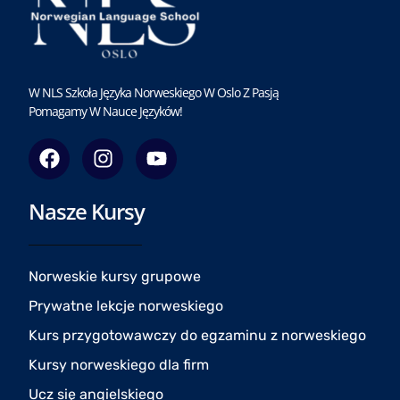
W NLS Szkoła Języka Norweskiego W Oslo Z Pasją
Pomagamy W Nauce Języków!
F
I
Y
a
n
o
c
s
u
Nasze Kursy
e
t
t
b
a
u
o
g
b
o
r
e
Norweskie kursy grupowe
k
a
Prywatne lekcje norweskiego
m
Kurs przygotowawczy do egzaminu z norweskiego
Kursy norweskiego dla firm
Ucz się angielskiego