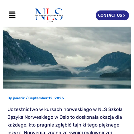
Skip
Menu
to
CONTACT US
content
By
janerik
/
September 12, 2025
Uczestnictwo w kursach norweskiego w NLS Szkoła
Języka Norweskiego w Oslo to doskonała okazja dla
każdego, kto pragnie zgłębić tajniki tego pięknego
języka. Norwegia, znana ze swojej malowniczej