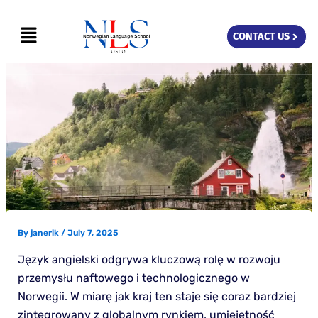
Skip
Menu
to
CONTACT US
content
By
janerik
/
July 7, 2025
Język angielski odgrywa kluczową rolę w rozwoju
przemysłu naftowego i technologicznego w
Norwegii. W miarę jak kraj ten staje się coraz bardziej
zintegrowany z globalnym rynkiem, umiejętność