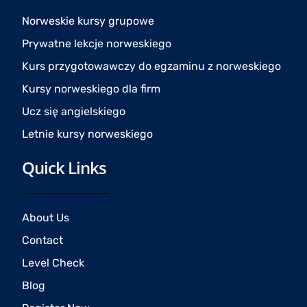
o
g
b
o
r
e
Norweskie kursy grupowe
k
a
Prywatne lekcje norweskiego
m
Kurs przygotowawczy do egzaminu z norweskiego
Kursy norweskiego dla firm
Ucz się angielskiego
Letnie kursy norweskiego
Quick Links
About Us
Contact
Level Check
Blog