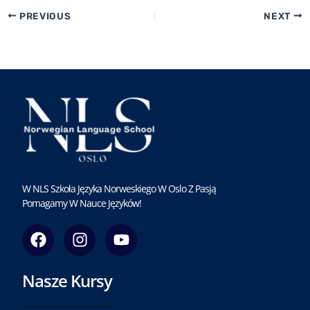
PREVIOUS
NEXT
W NLS Szkoła Języka Norweskiego W Oslo Z Pasją
Pomagamy W Nauce Języków!
F
I
Y
a
n
o
c
s
u
Nasze Kursy
e
t
t
b
a
u