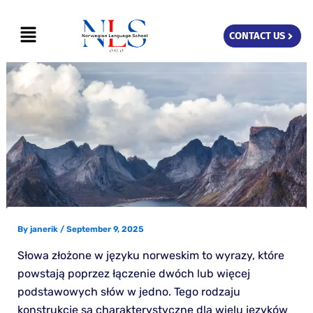
Skip
Menu
to
CONTACT US
content
By
janerik
/
September 9, 2025
Słowa złożone w języku norweskim to wyrazy, które
powstają poprzez łączenie dwóch lub więcej
podstawowych słów w jedno. Tego rodzaju
konstrukcje są charakterystyczne dla wielu języków