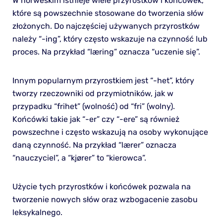
W norweskim istnieje wiele przyrostków i końcówek,
które są powszechnie stosowane do tworzenia słów
złożonych. Do najczęściej używanych przyrostków
należy “-ing”, który często wskazuje na czynność lub
proces. Na przykład “læring” oznacza “uczenie się”.
Innym popularnym przyrostkiem jest “-het”, który
tworzy rzeczowniki od przymiotników, jak w
przypadku “frihet” (wolność) od “fri” (wolny).
Końcówki takie jak “-er” czy “-ere” są również
powszechne i często wskazują na osoby wykonujące
daną czynność. Na przykład “lærer” oznacza
“nauczyciel”, a “kjører” to “kierowca”.
Użycie tych przyrostków i końcówek pozwala na
tworzenie nowych słów oraz wzbogacenie zasobu
leksykalnego.