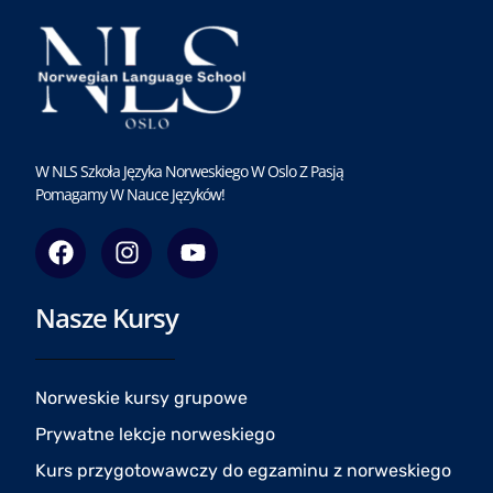
W NLS Szkoła Języka Norweskiego W Oslo Z Pasją
Pomagamy W Nauce Języków!
F
I
Y
a
n
o
c
s
u
Nasze Kursy
e
t
t
b
a
u
o
g
b
o
r
e
Norweskie kursy grupowe
k
a
Prywatne lekcje norweskiego
m
Kurs przygotowawczy do egzaminu z norweskiego