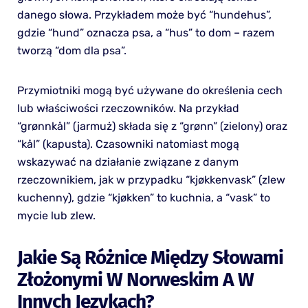
danego słowa. Przykładem może być “hundehus”,
gdzie “hund” oznacza psa, a “hus” to dom – razem
tworzą “dom dla psa”.
Przymiotniki mogą być używane do określenia cech
lub właściwości rzeczowników. Na przykład
“grønnkål” (jarmuż) składa się z “grønn” (zielony) oraz
“kål” (kapusta). Czasowniki natomiast mogą
wskazywać na działanie związane z danym
rzeczownikiem, jak w przypadku “kjøkkenvask” (zlew
kuchenny), gdzie “kjøkken” to kuchnia, a “vask” to
mycie lub zlew.
Jakie Są Różnice Między Słowami
Złożonymi W Norweskim A W
Innych Językach?