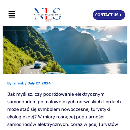
Skip
Menu
to
CONTACT US
content
By
janerik
/
July 27, 2024
Jak myślisz, czy podróżowanie elektrycznym
samochodem po malowniczych norweskich fiordach
może stać się symbolem nowoczesnej turystyki
ekologicznej? W miarę rosnącej popularności
samochodów elektrycznych, coraz więcej turystów