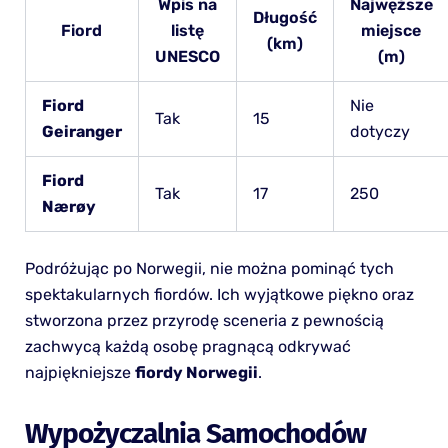
Wpis na
Najwęższe
Długość
Fiord
listę
miejsce
(km)
UNESCO
(m)
Fiord
Nie
Tak
15
Geiranger
dotyczy
Fiord
Tak
17
250
Nærøy
Podróżując po Norwegii, nie można pominąć tych
spektakularnych fiordów. Ich wyjątkowe piękno oraz
stworzona przez przyrodę sceneria z pewnością
zachwycą każdą osobę pragnącą odkrywać
najpiękniejsze
fiordy Norwegii
.
Wypożyczalnia Samochodów