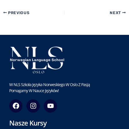
PREVIOUS
NEXT
W NLS Szkoła Języka Norweskiego W Oslo Z Pasją
Pomagamy W Nauce Języków!
F
I
Y
a
n
o
c
s
u
Nasze Kursy
e
t
t
b
a
u