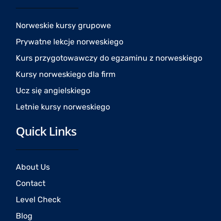
o
g
b
o
r
e
Norweskie kursy grupowe
k
a
Prywatne lekcje norweskiego
m
Kurs przygotowawczy do egzaminu z norweskiego
Kursy norweskiego dla firm
Ucz się angielskiego
Letnie kursy norweskiego
Quick Links
About Us
Contact
Level Check
Blog