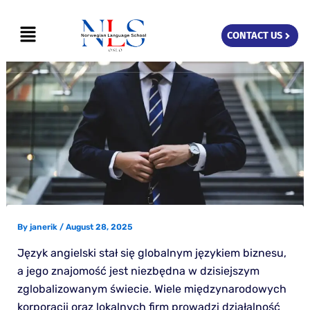
Skip
Menu
to
CONTACT US
content
By
janerik
/
August 28, 2025
Język angielski stał się globalnym językiem biznesu,
a jego znajomość jest niezbędna w dzisiejszym
zglobalizowanym świecie. Wiele międzynarodowych
korporacji oraz lokalnych firm prowadzi działalność