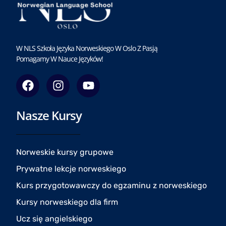
W NLS Szkoła Języka Norweskiego W Oslo Z Pasją
Pomagamy W Nauce Języków!
F
I
Y
a
n
o
c
s
u
Nasze Kursy
e
t
t
b
a
u
o
g
b
o
r
e
Norweskie kursy grupowe
k
a
Prywatne lekcje norweskiego
m
Kurs przygotowawczy do egzaminu z norweskiego
Kursy norweskiego dla firm
Ucz się angielskiego