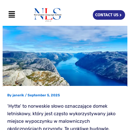
Skip
Menu
to
CONTACT US
content
By
janerik
/
September 5, 2025
‘Hytte’ to norweskie słowo oznaczające domek
letniskowy, który jest często wykorzystywany jako
miejsce wypoczynku w malowniczych
okolicznościach przyrody. Te urokliwe budowle,