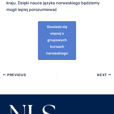
kraju. Dzięki nauce języka norweskiego będziemy
mogli lepiej porozumiewać
Dowiedz się
więcej o
grupowych
kursach
norweskiego
PREVIOUS
NEXT