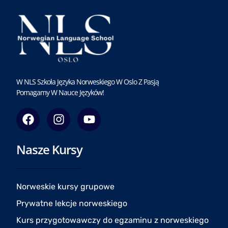
W NLS Szkoła Języka Norweskiego W Oslo Z Pasją
Pomagamy W Nauce Języków!
F
I
Y
a
n
o
c
s
u
Nasze Kursy
e
t
t
b
a
u
o
g
b
o
r
e
Norweskie kursy grupowe
k
a
Prywatne lekcje norweskiego
m
Kurs przygotowawczy do egzaminu z norweskiego