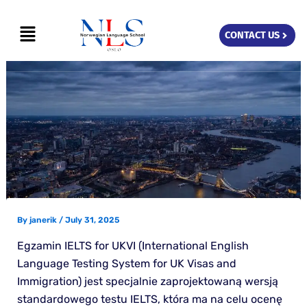
Skip
Menu
to
CONTACT US
content
By
janerik
/
July 31, 2025
Egzamin IELTS for UKVI (International English
Language Testing System for UK Visas and
Immigration) jest specjalnie zaprojektowaną wersją
standardowego testu IELTS, która ma na celu ocenę