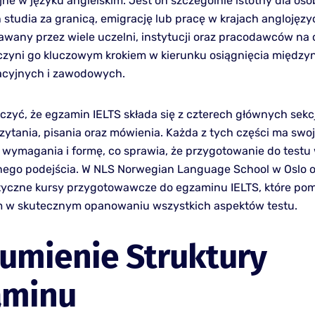
ne w języku angielskim. Jest on szczególnie istotny dla osó
 studia za granicą, emigrację lub pracę w krajach anglojęzy
nawany przez wiele uczelni, instytucji oraz pracodawców na
 czyni go kluczowym krokiem w kierunku osiągnięcia międz
acyjnych i zawodowych.
czyć, że egzamin IELTS składa się z czterech głównych sekcj
czytania, pisania oraz mówienia. Każda z tych części ma swo
 wymagania i formę, co sprawia, że przygotowanie do test
ego podejścia. W NLS Norwegian Language School w Oslo 
styczne kursy przygotowawcze do egzaminu IELTS, które po
m w skutecznym opanowaniu wszystkich aspektów testu.
umienie Struktury
aminu