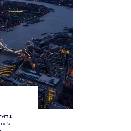
dnym z
tności