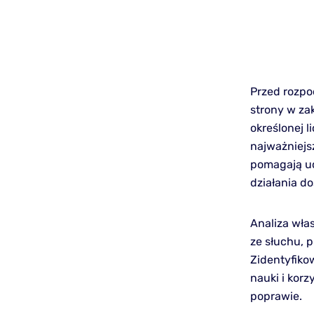
Przed rozpo
strony w zak
określonej 
najważniejs
pomagają uc
działania d
Analiza wła
ze słuchu, 
Zidentyfiko
nauki i kor
poprawie.