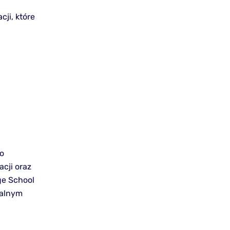
ji, które
o
acji oraz
ge School
ualnym