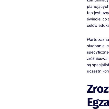
komunikacyj
planujących
ten jest uz
świecie, co
celów eduk
Warto zazna
słuchania, 
specyficzne
zróżnicowan
są specjali
uczestniko
Zroz
Egz