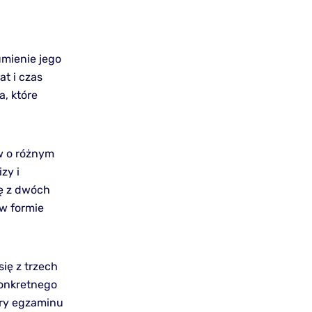
umienie jego
at i czas
a, które
ów o różnym
zy i
ię z dwóch
w formie
się z trzech
konkretnego
ury egzaminu