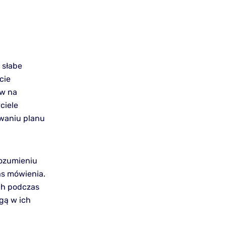
 słabe
cie
ów na
ciele
owaniu planu
rozumieniu
as mówienia.
ch podczas
gą w ich