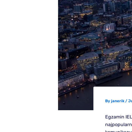
By
janerik
/
J
Egzamin IEL
najpopularn