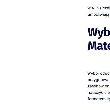
W NLS uczni
umożliwiają
Wyb
Mat
Wybór odpow
przygotowani
zasobów on
nauczyciele
formatem e