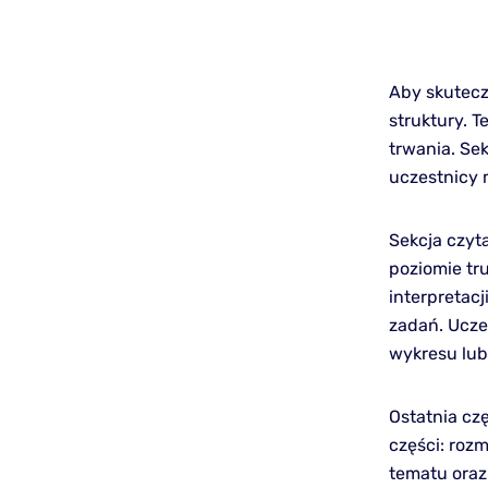
Aby skutecz
struktury. T
trwania. Sek
uczestnicy 
Sekcja czyta
poziomie tr
interpretacj
zadań. Ucze
wykresu lub 
Ostatnia czę
części: roz
tematu oraz