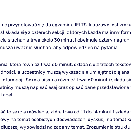
nie przygotować się do egzaminu IELTS, kluczowe jest zroz
est składa się z czterech sekcji, z których każda ma inny form
cja słuchania trwa około 30 minut i obejmuje cztery nagrani
muszą uważnie słuchać, aby odpowiedzieć na pytania.
nia, która również trwa 60 minut, składa się z trzech tekst
udności, a uczestnicy muszą wykazać się umiejętnością anali
i informacji. Sekcja pisania również trwa 60 minut i składa s
stnicy muszą napisać esej oraz opisać dane przedstawione 
tabeli.
ść to sekcja mówienia, która trwa od 11 do 14 minut i składa 
mowy na temat osobistych doświadczeń, dyskusji na temat 
 dłuższej wypowiedzi na zadany temat. Zrozumienie strukt