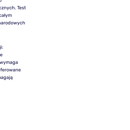
b
cznych. Test
 całym
ynarodowych
i:
je
u wymaga
oferowane
magają