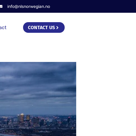
info@nlsnorwegian.no
act
CONTACT US