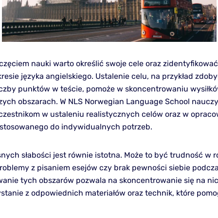
częciem nauki warto określić swoje cele oraz zidentyfikować
resie języka angielskiego. Ustalenie celu, na przykład zdoby
liczby punktów w teście, pomoże w skoncentrowaniu wysiłk
zych obszarach. W NLS Norwegian Language School nauczy
zestnikom w ustaleniu realistycznych celów oraz w oprac
ostosowanego do indywidualnych potrzeb.
snych słabości jest równie istotna. Może to być trudność w 
problemy z pisaniem esejów czy brak pewności siebie podcz
wanie tych obszarów pozwala na skoncentrowanie się na ni
zystanie z odpowiednich materiałów oraz technik, które pomo