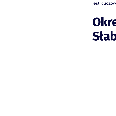
jest kluczo
Okre
Słab