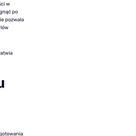
ści w
ęgnąć po
cie pozwala
ylów
łatwia
u
ygotowania