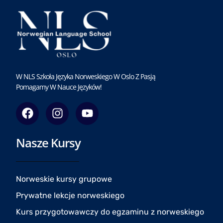
W NLS Szkoła Języka Norweskiego W Oslo Z Pasją
Pomagamy W Nauce Języków!
F
I
Y
a
n
o
c
s
u
Nasze Kursy
e
t
t
b
a
u
o
g
b
o
r
e
Norweskie kursy grupowe
k
a
Prywatne lekcje norweskiego
m
Kurs przygotowawczy do egzaminu z norweskiego