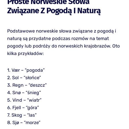
Proste Norweskie Słowa
Związane Z Pogodą I Naturą
Podstawowe norweskie słowa związane z pogodą i
naturą są przydatne podczas rozmów na temat
pogody lub podróży do norweskich krajobrazów. Oto
kilka przykładów:
1. Vær – “pogoda”
2. Sol – “słońce”
3. Regn – “deszcz”
4. Snø – “śnieg”
5. Vind – “wiatr”
6. Fjell – “góra”
7. Skog – “las”
8. Sjø – “morze”