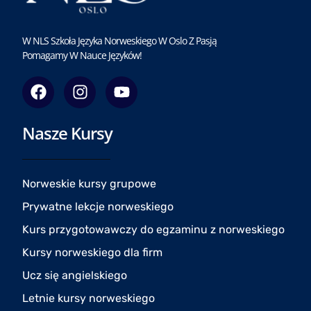
W NLS Szkoła Języka Norweskiego W Oslo Z Pasją
Pomagamy W Nauce Języków!
F
I
Y
a
n
o
c
s
u
Nasze Kursy
e
t
t
b
a
u
o
g
b
o
r
e
Norweskie kursy grupowe
k
a
Prywatne lekcje norweskiego
m
Kurs przygotowawczy do egzaminu z norweskiego
Kursy norweskiego dla firm
Ucz się angielskiego
Letnie kursy norweskiego