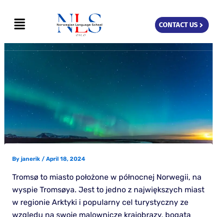
Skip
Menu
to
CONTACT US
content
By
janerik
/
April 18, 2024
Tromsø to miasto położone w północnej Norwegii, na
wyspie Tromsøya. Jest to jedno z największych miast
w regionie Arktyki i popularny cel turystyczny ze
względu na swoje malownicze krajobrazy, bogatą