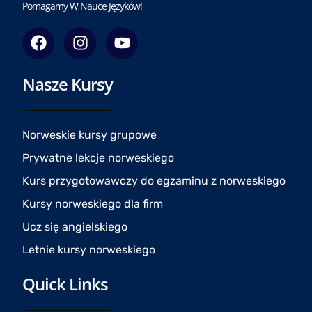
Pomagamy W Nauce Języków!
F
I
Y
a
n
o
c
s
u
Nasze Kursy
e
t
t
b
a
u
o
g
b
o
r
e
Norweskie kursy grupowe
k
a
Prywatne lekcje norweskiego
m
Kurs przygotowawczy do egzaminu z norweskiego
Kursy norweskiego dla firm
Ucz się angielskiego
Letnie kursy norweskiego
Quick Links