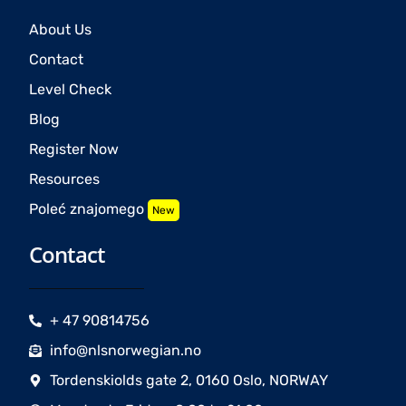
About Us
Contact
Level Check
Blog
Register Now
Resources
Poleć znajomego
New
Contact
+ 47 90814756
info@nlsnorwegian.no
Tordenskiolds gate 2, 0160 Oslo, NORWAY