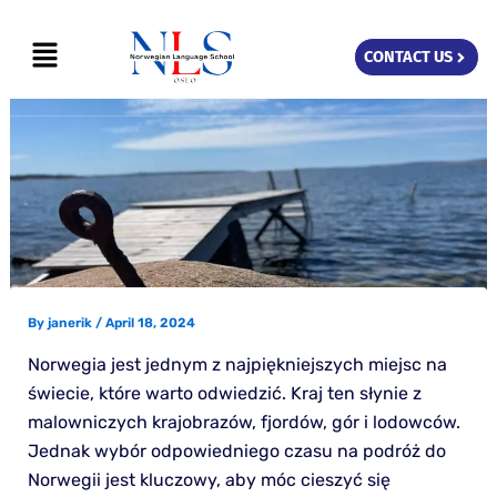
Skip
Menu
to
CONTACT US
content
By
janerik
/
April 18, 2024
Norwegia jest jednym z najpiękniejszych miejsc na
świecie, które warto odwiedzić. Kraj ten słynie z
malowniczych krajobrazów, fjordów, gór i lodowców.
Jednak wybór odpowiedniego czasu na podróż do
Norwegii jest kluczowy, aby móc cieszyć się