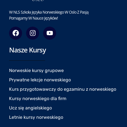
W NLS Szkoła Języka Norweskiego W Oslo Z Pasją
Pomagamy W Nauce Języków!
F
I
Y
a
n
o
c
s
u
Nasze Kursy
e
t
t
b
a
u
o
g
b
o
r
e
Norweskie kursy grupowe
k
a
Prywatne lekcje norweskiego
m
Kurs przygotowawczy do egzaminu z norweskiego
Kursy norweskiego dla firm
Ucz się angielskiego
Letnie kursy norweskiego