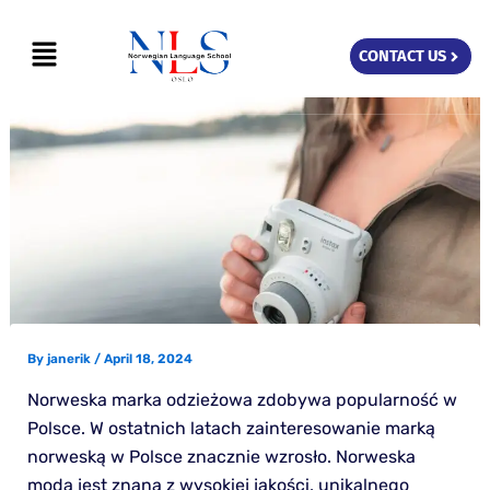
Skip
Menu
to
CONTACT US
content
By
janerik
/
April 18, 2024
Norweska marka odzieżowa zdobywa popularność w
Polsce. W ostatnich latach zainteresowanie marką
norweską w Polsce znacznie wzrosło. Norweska
moda jest znana z wysokiej jakości, unikalnego