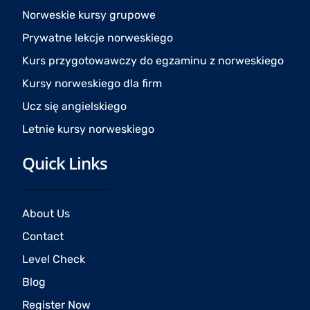
o
r
e
Norweskie kursy grupowe
k
a
Prywatne lekcje norweskiego
m
Kurs przygotowawczy do egzaminu z norweskiego
Kursy norweskiego dla firm
Ucz się angielskiego
Letnie kursy norweskiego
Quick Links
About Us
Contact
Level Check
Blog
Register Now