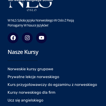
W NLS Szkoła Języka Norweskiego W Oslo Z Pasją
Pomagamy W Nauce Języków!
F
I
Y
a
n
o
c
s
u
Nasze Kursy
e
t
t
b
a
u
o
g
b
o
r
e
Norweskie kursy grupowe
k
a
Prywatne lekcje norweskiego
m
Kurs przygotowawczy do egzaminu z norweskiego
Kursy norweskiego dla firm
Ucz się angielskiego