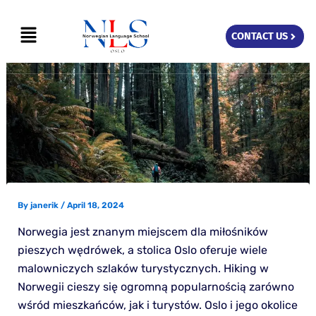
Skip
Menu
to
CONTACT US
content
By
janerik
/
April 18, 2024
Norwegia jest znanym miejscem dla miłośników
pieszych wędrówek, a stolica Oslo oferuje wiele
malowniczych szlaków turystycznych. Hiking w
Norwegii cieszy się ogromną popularnością zarówno
wśród mieszkańców, jak i turystów. Oslo i jego okolice