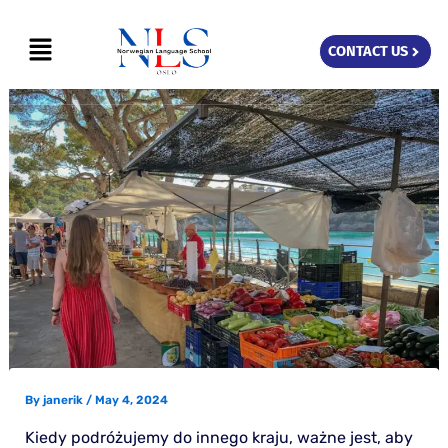
Skip
Menu
to
CONTACT US
content
By
janerik
/
May 4, 2024
Kiedy podróżujemy do innego kraju, ważne jest, aby