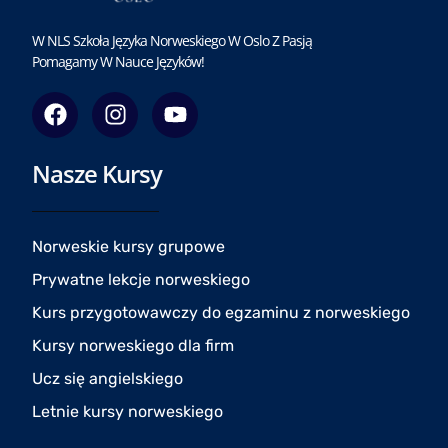
W NLS Szkoła Języka Norweskiego W Oslo Z Pasją
Pomagamy W Nauce Języków!
F
I
Y
a
n
o
c
s
u
Nasze Kursy
e
t
t
b
a
u
o
g
b
o
r
e
Norweskie kursy grupowe
k
a
Prywatne lekcje norweskiego
m
Kurs przygotowawczy do egzaminu z norweskiego
Kursy norweskiego dla firm
Ucz się angielskiego
Letnie kursy norweskiego