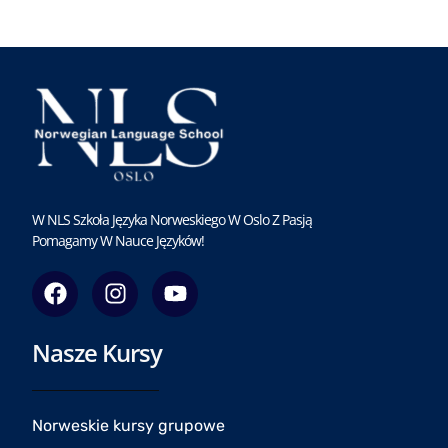
W NLS Szkoła Języka Norweskiego W Oslo Z Pasją
Pomagamy W Nauce Języków!
F
I
Y
a
n
o
c
s
u
Nasze Kursy
e
t
t
b
a
u
o
g
b
o
r
e
Norweskie kursy grupowe
k
a