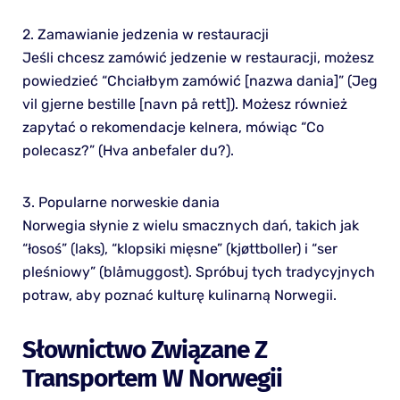
2. Zamawianie jedzenia w restauracji
Jeśli chcesz zamówić jedzenie w restauracji, możesz
powiedzieć “Chciałbym zamówić [nazwa dania]” (Jeg
vil gjerne bestille [navn på rett]). Możesz również
zapytać o rekomendacje kelnera, mówiąc “Co
polecasz?” (Hva anbefaler du?).
3. Popularne norweskie dania
Norwegia słynie z wielu smacznych dań, takich jak
“łosoś” (laks), “klopsiki mięsne” (kjøttboller) i “ser
pleśniowy” (blåmuggost). Spróbuj tych tradycyjnych
potraw, aby poznać kulturę kulinarną Norwegii.
Słownictwo Związane Z
Transportem W Norwegii