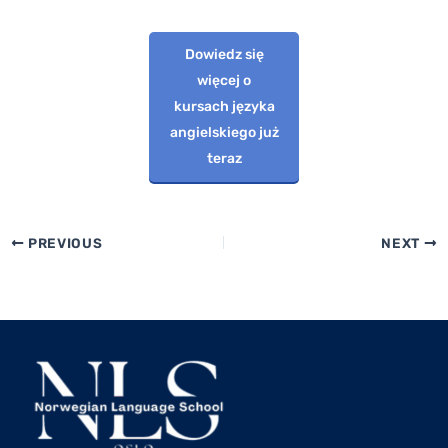
Dowiedz się
więcej o
kursach języka
angielskiego już
teraz
PREVIOUS
NEXT