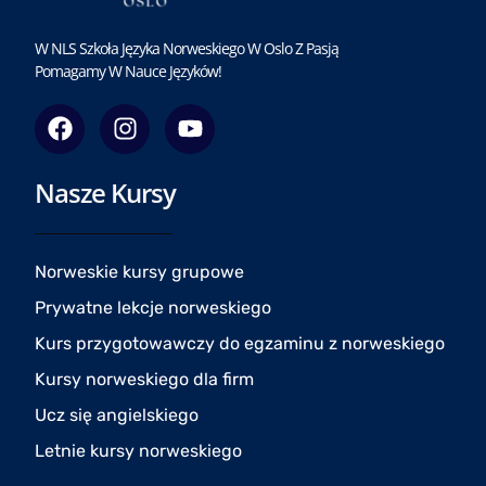
W NLS Szkoła Języka Norweskiego W Oslo Z Pasją
Pomagamy W Nauce Języków!
F
I
Y
a
n
o
c
s
u
Nasze Kursy
e
t
t
b
a
u
o
g
b
o
r
e
Norweskie kursy grupowe
k
a
Prywatne lekcje norweskiego
m
Kurs przygotowawczy do egzaminu z norweskiego
Kursy norweskiego dla firm
Ucz się angielskiego
Letnie kursy norweskiego