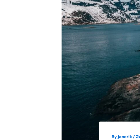
By
janerik
/
Ju