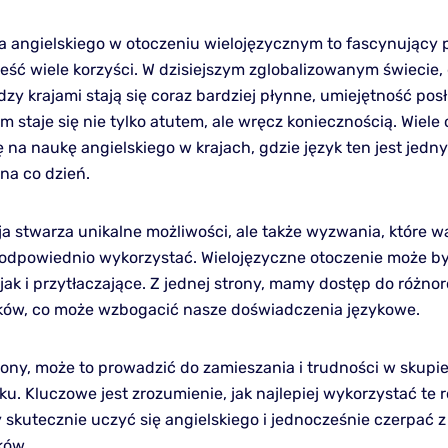
a angielskiego w otoczeniu wielojęzycznym to fascynujący p
eść wiele korzyści. W dzisiejszym zglobalizowanym świecie,
dzy krajami stają się coraz bardziej płynne, umiejętność pos
im staje się nie tylko atutem, ale wręcz koniecznością. Wiele
 na naukę angielskiego w krajach, gdzie język ten jest jedn
a co dzień.
ja stwarza unikalne możliwości, ale także wyzwania, które w
 odpowiednio wykorzystać. Wielojęzyczne otoczenie może b
 jak i przytłaczające. Z jednej strony, mamy dostęp do różn
zyków, co może wzbogacić nasze doświadczenia językowe.
rony, może to prowadzić do zamieszania i trudności w skupie
ku. Kluczowe jest zrozumienie, jak najlepiej wykorzystać te
 skutecznie uczyć się angielskiego i jednocześnie czerpać 
ków.