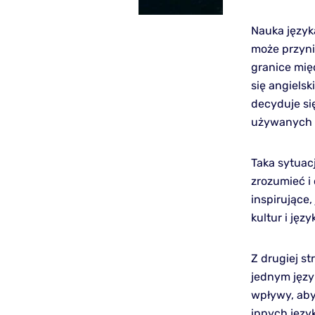
Nauka język
może przyni
granice mię
się angielsk
decyduje się
używanych n
Taka sytuac
zrozumieć i
inspirujące,
kultur i ję
Z drugiej st
jednym języ
wpływy, aby
innych języ