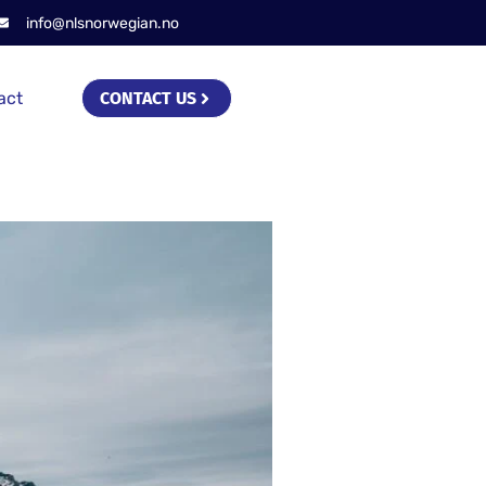
info@nlsnorwegian.no
act
CONTACT US