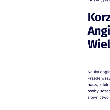
Korz
Ang
Wie
Nauka angie
Przede wszy
naszą zdoln
osoby ucząc
słownictwo 