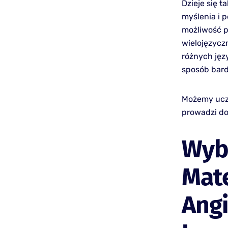
Dzieje się 
myślenia i 
możliwość p
wielojęzycz
różnych jęz
sposób bard
Możemy uczyć
prowadzi do
Wyb
Mat
Ang