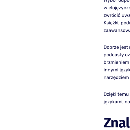
Wybór odpow
wielojęzycz
zwrócić uwa
Książki, po
zaawansowan
Dobrze jest 
podcasty cz
brzmieniem 
innymi języ
narzędziem 
Dzięki temu
językami, c
Znal