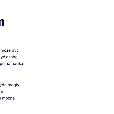
m
u może być
być osobą
spólna nauka
będą mogły
rm
im można