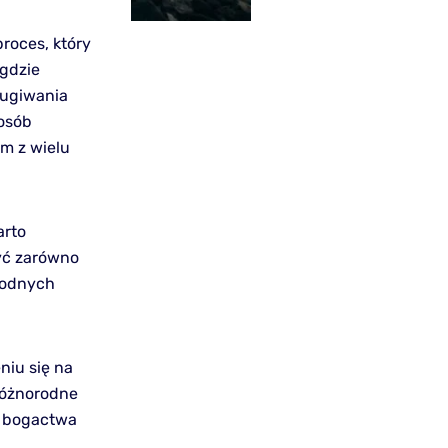
roces, który
 gdzie
ługiwania
 osób
ym z wielu
arto
yć zarówno
orodnych
niu się na
 różnorodne
z bogactwa