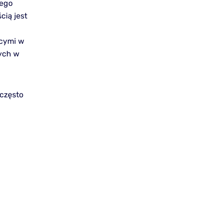
nego
cią jest
ącymi w
nych w
 często