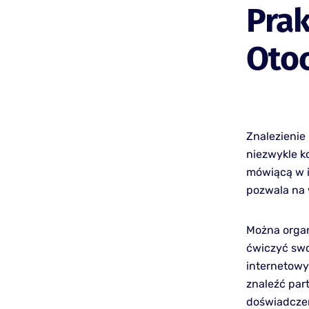
Prak
Oto
Znalezienie
niezwykle k
mówiącą w i
pozwala na
Można organ
ćwiczyć swo
internetowy
znaleźć par
doświadczen