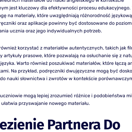
iednich materiałów do nauki angielskiego w kontekście
nym jest kluczowy dla efektywności procesu edukacyjnego.
gę na materiały, które uwzględniają różnorodność językową 
dręczniki oraz aplikacje powinny być dostosowane do pozio
ia ucznia oraz jego indywidualnych potrzeb.
również korzystać z materiałów autentycznych, takich jak fi
y artykuły prasowe, które pozwalają na osłuchanie się z na
języka. Warto również poszukiwać materiałów, które łączą an
kami. Na przykład, podręczniki dwujęzyczne mogą być dosk
do nauki słownictwa i zwrotów w kontekście porównawczy
 uczniowie mogą lepiej zrozumieć różnice i podobieństwa m
o ułatwia przyswajanie nowego materiału.
ezienie Partnera Do