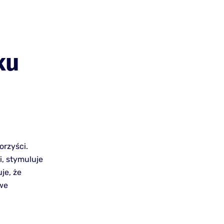
ku
orzyści.
i, stymuluje
je, że
owe