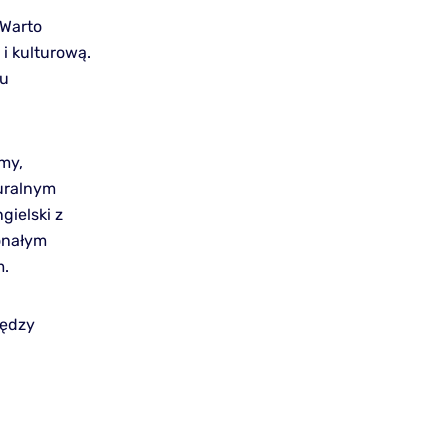
 Warto
i kulturową.
mu
lmy,
turalnym
gielski z
onałym
m.
iędzy