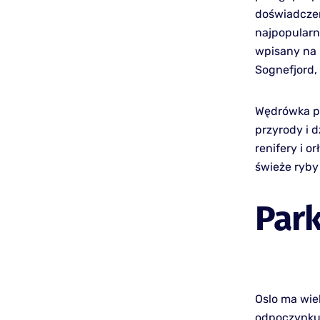
doświadczen
najpopularni
wpisany na 
Sognefjord,
Wędrówka po
przyrody i d
renifery i o
świeże ryby
Park
Oslo ma wie
odpoczynku.