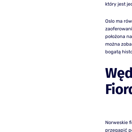
który jest 
Oslo ma rów
zaoferowani
położona na
można zobac
bogatą hist
Węd
Fior
Norweskie fi
przegapić p