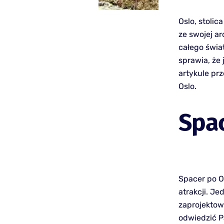
Oslo, stolic
ze swojej ar
całego świat
sprawia, że 
artykule pr
Oslo.
Spac
Spacer po O
atrakcji. J
zaprojektow
odwiedzić P