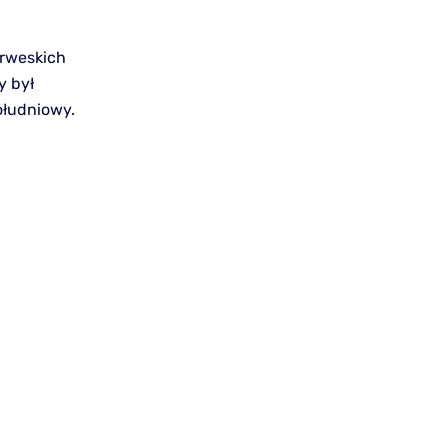
orweskich
y był
łudniowy.