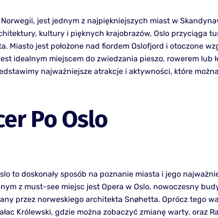
a Norwegii, jest jednym z najpiękniejszych miast w Skandyna
chitektury, kultury i pięknych krajobrazów, Oslo przyciąga t
a. Miasto jest położone nad fiordem Oslofjord i otoczone wz
​​jest idealnym miejscem do zwiedzania pieszo, rowerem lub 
zedstawimy najważniejsze atrakcje i aktywności, które możn
er Po Oslo
slo to doskonały sposób na poznanie miasta i jego najważni
ednym z must-see miejsc jest Opera w Oslo, nowoczesny bud
any przez norweskiego architekta Snøhetta. Oprócz tego wa
ałac Królewski, gdzie można zobaczyć zmianę warty, oraz Ra