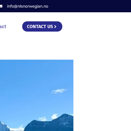
info@nlsnorwegian.no
act
CONTACT US