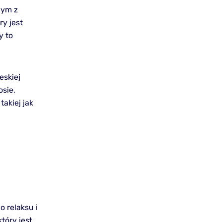
nym z
ry jest
y to
eskiej
osie,
takiej jak
 relaksu i
tóry jest