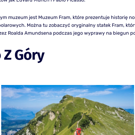
m muzeum jest Muzeum Fram, które prezentuje historię n
polarowych. Można tu zobaczyć oryginalny statek Fram, któr
zez Roalda Amundsena podczas jego wyprawy na biegun po
 Z Góry