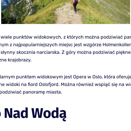
e wiele punktów widokowych, z których można podziwiać p
nym z najpopularniejszych miejsc jest wzgórze Holmenkollen
ę słynny skocznia narciarska. Z góry można podziwiać piękne
czne krajobrazy.
arnym punktem widokowym jest Opera w Oslo, która oferuj
e widoki na fiord Oslofjord. Można również wspiąć się na w
 podziwiać panoramę miasta.
o Nad Wodą