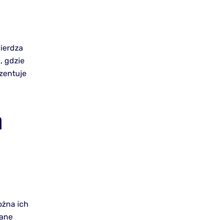
ierdza
, gdzie
zentuje
h
ożna ich
iane