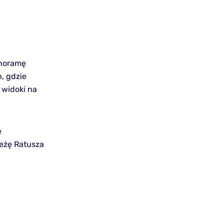
anoramę
, gdzie
 widoki na
e
ieżę Ratusza