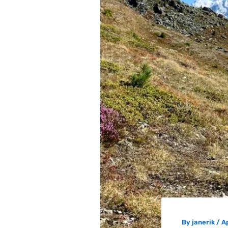
By
janerik
/
Ap