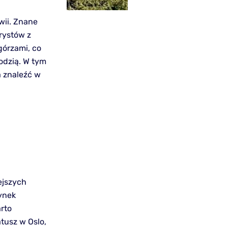
wii. Znane
urystów z
górzami, co
łodzią. W tym
a znaleźć w
ejszych
ynek
rto
tusz w Oslo,