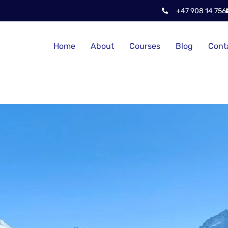
+47 908 14 756
Home
About
Courses
Blog
Cont