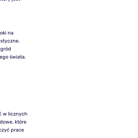
oki na
ystyczne.
Ogród
łego świata.
ć w licznych
dowe, które
czyć prace