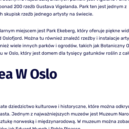
onad 200 rzeźb Gustava Vigelanda. Park ten jest jednym z
h skupisk rzeźb jednego artysty na świecie.
arnym miejscem jest Park Ekeberg, który oferuje piękne wid
rd Oslofjord. Można tu również znaleźć rzeźby i instalacje art
nież wiele innych parków i ogrodów, takich jak Botaniczny 
u w Oslo, który jest domem dla tysięcy gatunków roślin z ca
ea W Oslo
ate dziedzictwo kulturowe i historyczne, które można odkry
asta. Jednym z najważniejszych muzeów jest Muzeum Naro
 sztukę norweską i międzynarodową. W muzeum można zoba
stów jak Edvard Munch i Pablo Picasso.