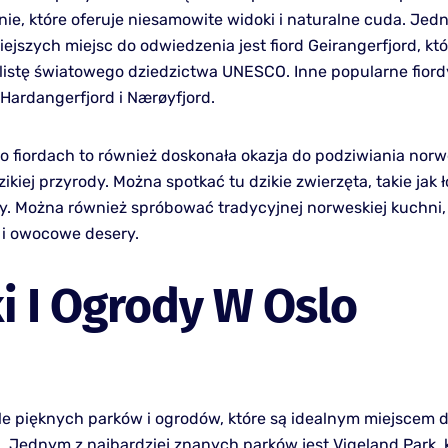
ie, które oferuje niesamowite widoki i naturalne cuda. Jed
ejszych miejsc do odwiedzenia jest fiord Geirangerfjord, któ
listę światowego dziedzictwa UNESCO. Inne popularne fiord
 Hardangerfjord i Nærøyfjord.
 fiordach to również doskonała okazja do podziwiania norw
zikiej przyrody. Można spotkać tu dzikie zwierzęta, takie jak ł
rły. Można również spróbować tradycyjnej norweskiej kuchni, 
 i owocowe desery.
i I Ogrody W Oslo
le pięknych parków i ogrodów, które są idealnym miejscem do
 Jednym z najbardziej znanych parków jest Vigeland Park, k