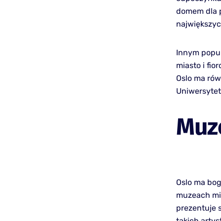
domem dla p
największyc
Innym popul
miasto i fio
Oslo ma rów
Uniwersytet
Muz
Oslo ma bog
muzeach mi
prezentuje
takich arty