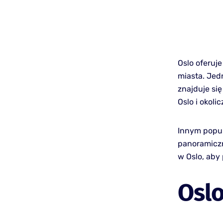
Oslo oferuj
miasta. Jed
znajduje si
Oslo i okoli
Innym popul
panoramiczn
w Oslo, aby
Osl