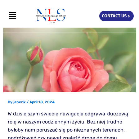
Skip
Menu
to
CONTACT US
content
By
janerik
/
April 18, 2024
W dzisiejszym świecie nawigacja odgrywa kluczową
rolę w naszym codziennym życiu. Bez niej trudno
byłoby nam poruszać się po nieznanych terenach,
podróżować czy nawet znaleźć drogę do domu.