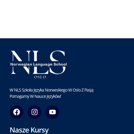
W NLS Szkoła Języka Norweskiego W Oslo Z Pasją
Pomagamy W Nauce Języków!
F
I
Y
a
n
o
c
s
u
Nasze Kursy
e
t
t