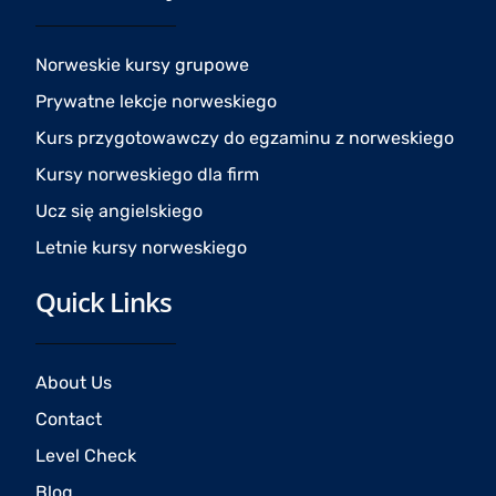
b
a
u
o
g
b
o
r
e
Norweskie kursy grupowe
k
a
Prywatne lekcje norweskiego
m
Kurs przygotowawczy do egzaminu z norweskiego
Kursy norweskiego dla firm
Ucz się angielskiego
Letnie kursy norweskiego
Quick Links
About Us
Contact
Level Check
Blog