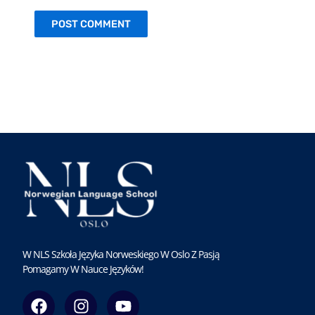
W NLS Szkoła Języka Norweskiego W Oslo Z Pasją
Pomagamy W Nauce Języków!
F
I
Y
a
n
o