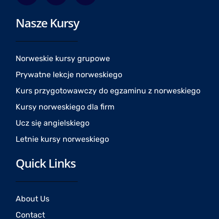
c
s
u
Nasze Kursy
e
t
t
b
a
u
o
g
b
o
r
e
Norweskie kursy grupowe
k
a
Prywatne lekcje norweskiego
m
Kurs przygotowawczy do egzaminu z norweskiego
Kursy norweskiego dla firm
Ucz się angielskiego
Letnie kursy norweskiego
Quick Links
About Us
Contact