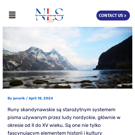
Skip
Menu
to
CONTACT US
content
By
janerik
/
April 18, 2024
Runy skandynawskie są starożytnym systemem
pisma używanym przez ludy nordyckie, głównie w
okresie od II do XV wieku. Są one nie tylko
fascynującym elementem historii i kultury